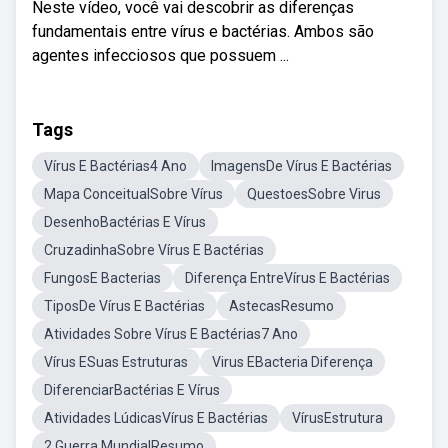
Neste vídeo, você vai descobrir as diferenças
fundamentais entre vírus e bactérias. Ambos são
agentes infecciosos que possuem ...
Tags
Vírus E Bactérias4 Ano
ImagensDe Vírus E Bactérias
Mapa ConceitualSobre Vírus
QuestoesSobre Virus
DesenhoBactérias E Vírus
CruzadinhaSobre Vírus E Bactérias
FungosE Bacterias
Diferença EntreVírus E Bactérias
TiposDe Vírus E Bactérias
AstecasResumo
Atividades Sobre Vírus E Bactérias7 Ano
Vírus ESuas Estruturas
Virus EBacteria Diferença
DiferenciarBactérias E Vírus
Atividades LúdicasVírus E Bactérias
VírusEstrutura
2 Guerra MundialResumo