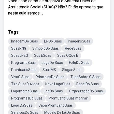
Você sabe como se organiza o Sistema Único de
Assistência Social (SUAS)? Não? Então aproveita que
nesta aula iremos ...
Tags
ImagemDo Suas
LeiDo Suas
ImagensSuas
SuasPNG
SímboloDo Suas
RedeSuas
SuasJPEG
Sus ESuas
Suas OQue É
ProgramaSuas
LogoDo Suas
FotoDo Suas
ProntuarioSuas
SuasMS
SloganSuas
VivaO Suas
PrincipiosDo Suas
TudoSobre O Suas
Tire SuasDúvidas
Nova LogoSuas
PapelDo Suas
LogomarcaSuas
LogDo Suas
OrganizaçãoDo Suas
ProgramasDo Suas
Prontuário SuasImprimir
Logo DaSuas
Capa ProntuarioSuas
ServiçosDo Suas
Modelo De LeiDo Suas