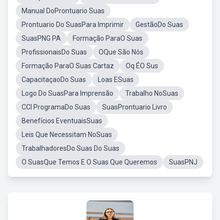
Manual DoProntuario Suas
Prontuario Do SuasPara Imprimir
GestãoDo Suas
SuasPNG PA
Formação ParaO Suas
ProfissionaisDo Suas
OQue São Nós
Formação ParaO Suas Cartaz
Oq ÉO Sus
CapacitaçaoDo Suas
Loas ESuas
Logo Do SuasPara Imprensão
Trabalho NoSuas
CCI ProgramaDo Suas
SuasProntuario Livro
Benefícios EventuaisSuas
Leis Que Necessitam NoSuas
TrabalhadoresDo Suas Do Suas
O SuasQue Temos E O Suas Que Queremos
SuasPNJ