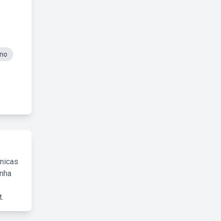
no
cnicas
inha
.