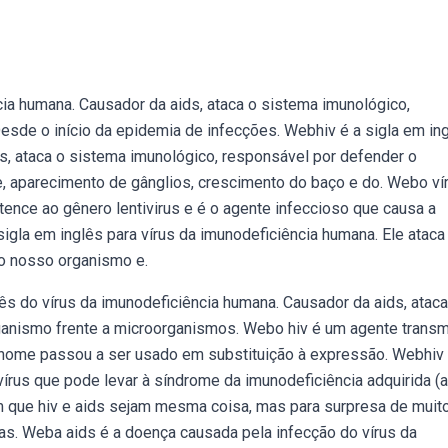
cia humana. Causador da aids, ataca o sistema imunológico,
sde o início da epidemia de infecções. Webhiv é a sigla em in
s, ataca o sistema imunológico, responsável por defender o
, aparecimento de gânglios, crescimento do baço e do. Webo ví
tence ao gênero lentivirus e é o agente infeccioso que causa a
sigla em inglês para vírus da imunodeficiência humana. Ele ataca
 o nosso organismo e.
lês do vírus da imunodeficiência humana. Causador da aids, ataca
ganismo frente a microorganismos. Webo hiv é um agente trans
 nome passou a ser usado em substituição à expressão. Webhiv
vírus que pode levar à síndrome da imunodeficiência adquirida (a
 que hiv e aids sejam mesma coisa, mas para surpresa de muito
s. Weba aids é a doença causada pela infecção do vírus da