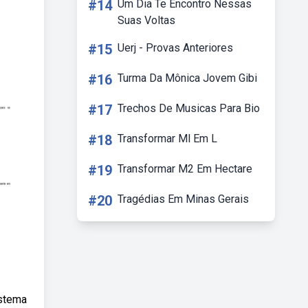
#14
Um Dia Te Encontro Nessas
Suas Voltas
#15
Uerj - Provas Anteriores
#16
Turma Da Mônica Jovem Gibi
#17
Trechos De Musicas Para Bio
#18
Transformar Ml Em L
#19
Transformar M2 Em Hectare
#20
Tragédias Em Minas Gerais
istema