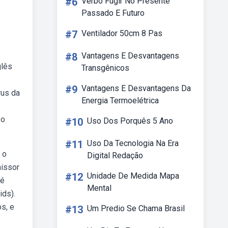
#6
Verbo Fugir No Presente
Passado E Futuro
#7
Ventilador 50cm 8 Pas
#8
Vantagens E Desvantagens
glês
Transgênicos
#9
Vantagens E Desvantagens Da
rus da
Energia Termoelétrica
 o
#10
Uso Dos Porquês 5 Ano
#11
Uso Da Tecnologia Na Era
 o
Digital Redação
missor
#12
Unidade De Medida Mapa
 é
Mental
ids).
s, e
#13
Um Predio Se Chama Brasil