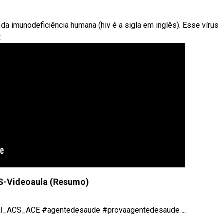
da imunodeficiência humana (hiv é a sigla em inglês). Esse víru
.
S-Videoaula (Resumo)
al_ACS_ACE #agentedesaude #provaagentedesaude ...