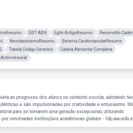
ismoResumo
DST AIDS
Egito AntigoResumo
ResumoNo Cader
mo
NeoclassicismoResumo
Sistema CardiovascularResumo
2
Tabela Codigo Genetico
Cadeia Alimentar Completa
Antirretroviral
leta ao progresso dos alunos no contexto escolar, adotando té
tênticas e são impulsionadas por criatividade e entusiasmo. M
etória para se tornarem uma geração excepcional, utilizando
 por renomadas instituições acadêmicas globais - fdp.aau.edu.et