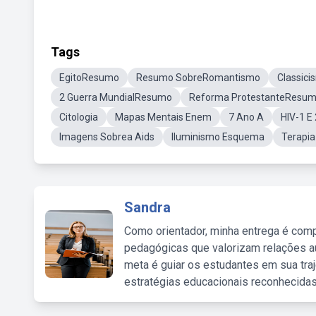
Tags
EgitoResumo
Resumo SobreRomantismo
Classic
2 Guerra MundialResumo
Reforma ProtestanteResu
Citologia
Mapas Mentais Enem
7 Ano A
HIV-1 E 
Imagens Sobrea Aids
Iluminismo Esquema
Terapia 
Sandra
Como orientador, minha entrega é comp
pedagógicas que valorizam relações au
meta é guiar os estudantes em sua traj
estratégias educacionais reconhecidas