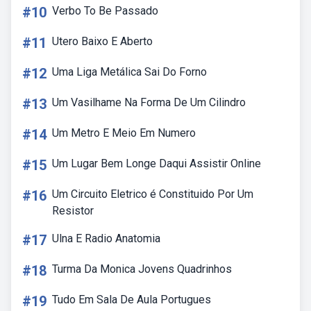
#10
Verbo To Be Passado
#11
Utero Baixo E Aberto
#12
Uma Liga Metálica Sai Do Forno
#13
Um Vasilhame Na Forma De Um Cilindro
#14
Um Metro E Meio Em Numero
#15
Um Lugar Bem Longe Daqui Assistir Online
#16
Um Circuito Eletrico é Constituido Por Um
Resistor
#17
Ulna E Radio Anatomia
#18
Turma Da Monica Jovens Quadrinhos
#19
Tudo Em Sala De Aula Portugues