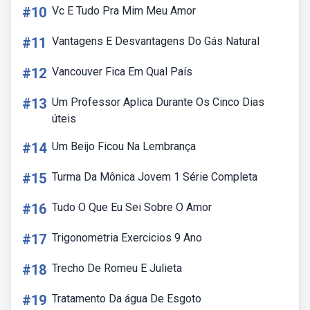
#10
Vc E Tudo Pra Mim Meu Amor
#11
Vantagens E Desvantagens Do Gás Natural
#12
Vancouver Fica Em Qual País
#13
Um Professor Aplica Durante Os Cinco Dias
úteis
#14
Um Beijo Ficou Na Lembrança
#15
Turma Da Mônica Jovem 1 Série Completa
#16
Tudo O Que Eu Sei Sobre O Amor
#17
Trigonometria Exercicios 9 Ano
#18
Trecho De Romeu E Julieta
#19
Tratamento Da água De Esgoto