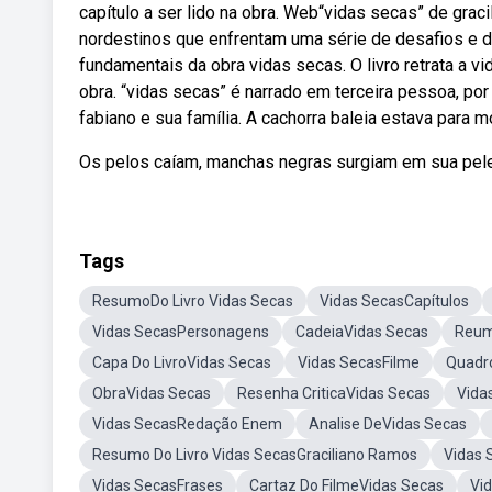
capítulo a ser lido na obra. Web“vidas secas” de graci
nordestinos que enfrentam uma série de desafios e 
fundamentais da obra vidas secas. O livro retrata a vi
obra. “vidas secas” é narrado em terceira pessoa, por 
fabiano e sua família. A cachorra baleia estava para mo
Os pelos caíam, manchas negras surgiam em sua pele
Tags
ResumoDo Livro Vidas Secas
Vidas SecasCapítulos
Vidas SecasPersonagens
CadeiaVidas Secas
Reum
Capa Do LivroVidas Secas
Vidas SecasFilme
Quadr
ObraVidas Secas
Resenha CriticaVidas Secas
Vida
Vidas SecasRedação Enem
Analise DeVidas Secas
Resumo Do Livro Vidas SecasGraciliano Ramos
Vidas 
Vidas SecasFrases
Cartaz Do FilmeVidas Secas
Vi