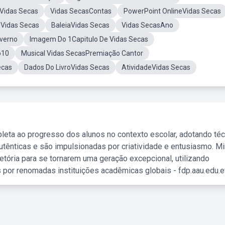
Vidas Secas
Vidas SecasContas
PowerPoint OnlineVidas Secas
eVidas Secas
BaleiaVidas Secas
Vidas SecasAno
nverno
Imagem Do 1Capitulo De Vidas Secas
o10
Musical Vidas SecasPremiação Cantor
ecas
Dados Do LivroVidas Secas
AtividadeVidas Secas
leta ao progresso dos alunos no contexto escolar, adotando té
tênticas e são impulsionadas por criatividade e entusiasmo. M
etória para se tornarem uma geração excepcional, utilizando
 por renomadas instituições acadêmicas globais - fdp.aau.edu.et