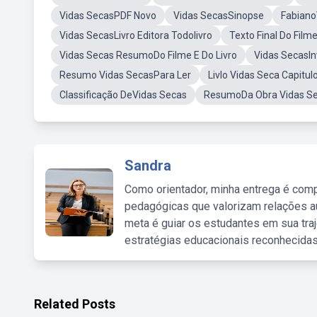
Vidas SecasPDF Novo
Vidas SecasSinopse
Fabiano
Vidas SecasLivro Editora Todolivro
Texto Final Do Film
Vidas Secas ResumoDo Filme E Do Livro
Vidas SecasI
Resumo Vidas SecasPara Ler
Livlo Vidas Seca Capitul
Classificação DeVidas Secas
ResumoDa Obra Vidas S
Sandra
Como orientador, minha entrega é comp
pedagógicas que valorizam relações au
meta é guiar os estudantes em sua traj
estratégias educacionais reconhecidas
Related Posts