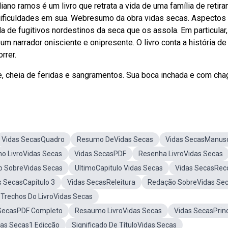
liano ramos é um livro que retrata a vida de uma família de retira
dificuldades em sua. Webresumo da obra vidas secas. Aspectos
da de fugitivos nordestinos da seca que os assola. Em particular,
um narrador onisciente e onipresente. O livro conta a história de
rrer.
, cheia de feridas e sangramentos. Sua boca inchada e com cha
Vidas SecasQuadro
Resumo DeVidas Secas
Vidas SecasManusc
o LivroVidas Secas
Vidas SecasPDF
Resenha LivroVidas Secas
o SobreVidas Secas
UltimoCapitulo Vidas Secas
Vidas SecasRec
s SecasCapítulo 3
Vidas SecasReleitura
Redação SobreVidas Se
Trechos Do LivroVidas Secas
SecasPDF Completo
Resaumo LivroVidas Secas
Vidas SecasPrinc
das Secas1 Edicção
Significado De TítuloVidas Secas