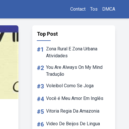
Contact
Tos
DMCA
Top Post
#1
Zona Rural E Zona Urbana
Atividades
#2
You Are Always On My Mind
Tradução
#3
Voleibol Como Se Joga
#4
Você é Meu Amor Em Inglês
#5
Vitoria Regia Da Amazonia
#6
Video De Beijos De Lingua