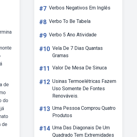
#7
Verbos Negativos Em Inglês
#8
Verbo To Be Tabela
ermina
#9
Verbo 5 Ano Atividade
 monte
#10
Vela De 7 Dias Quantas
Gramas
o
á
#11
Valor De Mesa De Sinuca
#12
Usinas Termoelétricas Fazem
ta de
Uso Somente De Fontes
umo
Renováveis.
o do
#13
Uma Pessoa Comprou Quatro
já
Produtos
mato
a de
#14
Uma Das Diagonais De Um
Quadrado Tem Extremidades