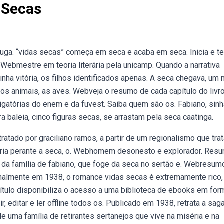
 Secas
uga. “vidas secas” começa em seca e acaba em seca. Inicia e t
 Webmestre em teoria literária pela unicamp. Quando a narrativa
nha vitória, os filhos identificados apenas. A seca chegava, um
dos animais, as aves. Webveja o resumo de cada capítulo do livr
rigatórias do enem e da fuvest. Saiba quem são os. Fabiano, sinh
rra baleia, cinco figuras secas, se arrastam pela seca caatinga.
ratado por graciliano ramos, a partir de um regionalismo que tra
éria perante a seca, o. Webhomem desonesto e explorador. Res
a da família de fabiano, que foge da seca no sertão e. Webresum
ginalmente em 1938, o romance vidas secas é extremamente rico, 
tulo disponibiliza o acesso a uma biblioteca de ebooks em for
, editar e ler offline todos os. Publicado em 1938, retrata a sag
e uma família de retirantes sertanejos que vive na miséria e na