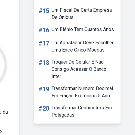
#15
Um Fiscal De Certa Empresa
De Onibus
#16
Um Biênio Tem Quantos Anos
#17
Um Apostador Deve Escolher
Uma Entre Cinco Moedas
#18
Troquei De Celular E Não
Consigo Acessar O Banco
Inter
#19
Transformar Numero Decimal
Em Fração Exercicios 5 Ano
#20
Transformar Centímetros Em
a da
Polegadas
o