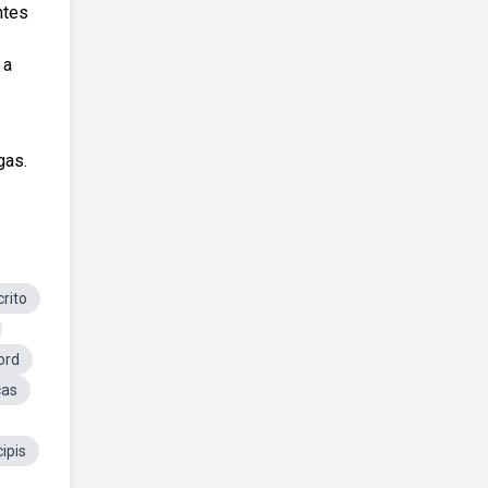
ntes
 a
gas.
rito
ord
cas
ipis