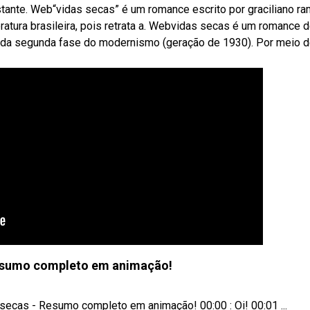
ante. Web“vidas secas” é um romance escrito por graciliano r
eratura brasileira, pois retrata a. Webvidas secas é um romance 
e da segunda fase do modernismo (geração de 1930). Por meio 
Resumo completo em animação!
ecas - Resumo completo em animação! 00:00 : Oi! 00:01 ...