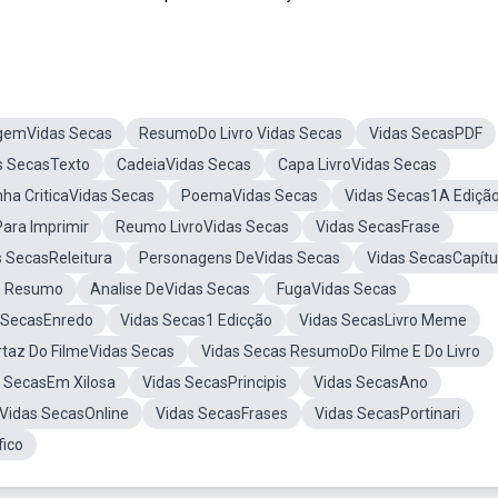
gemVidas Secas
ResumoDo Livro Vidas Secas
Vidas SecasPDF
s SecasTexto
CadeiaVidas Secas
Capa LivroVidas Secas
ha CriticaVidas Secas
PoemaVidas Secas
Vidas Secas1A Ediçã
ara Imprimir
Reumo LivroVidas Secas
Vidas SecasFrase
s SecasReleitura
Personagens DeVidas Secas
Vidas SecasCapítu
s Resumo
Analise DeVidas Secas
FugaVidas Secas
 SecasEnredo
Vidas Secas1 Edicção
Vidas SecasLivro Meme
rtaz Do FilmeVidas Secas
Vidas Secas ResumoDo Filme E Do Livro
 SecasEm Xilosa
Vidas SecasPrincipis
Vidas SecasAno
 Vidas SecasOnline
Vidas SecasFrases
Vidas SecasPortinari
fico