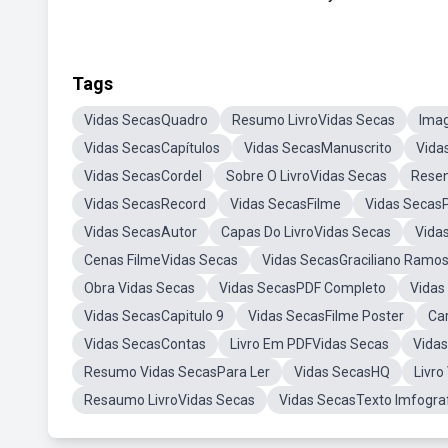
Tags
Vidas SecasQuadro
Resumo LivroVidas Secas
Ima
Vidas SecasCapítulos
Vidas SecasManuscrito
Vida
Vidas SecasCordel
Sobre O LivroVidas Secas
Resen
Vidas SecasRecord
Vidas SecasFilme
Vidas SecasP
Vidas SecasAutor
Capas Do LivroVidas Secas
Vida
Cenas FilmeVidas Secas
Vidas SecasGraciliano Ramo
Obra Vidas Secas
Vidas SecasPDF Completo
Vidas
Vidas SecasCapitulo 9
Vidas SecasFilme Poster
Ca
Vidas SecasContas
Livro Em PDFVidas Secas
Vidas
Resumo Vidas SecasPara Ler
Vidas SecasHQ
Livro
Resaumo LivroVidas Secas
Vidas SecasTexto Imfogra