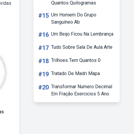
Quantos Quilogramas
bvidas
#15
Um Homem Do Grupo
Sanguíneo Ab
#16
Um Beijo Ficou Na Lembrança
#17
Tudo Sobre Sala De Aula Arte
#18
Trilhoes Tem Quantos 0
#19
Tratado De Madri Mapa
#20
Transformar Numero Decimal
Em Fração Exercicios 5 Ano
as