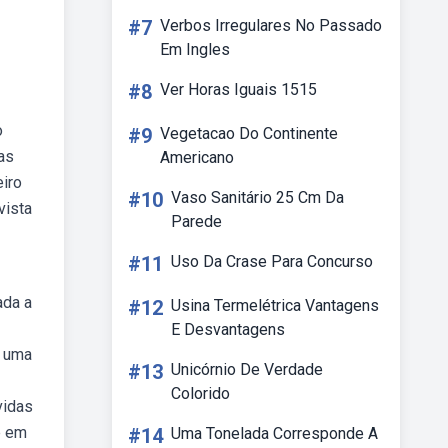
#7
Verbos Irregulares No Passado
Em Ingles
#8
Ver Horas Iguais 1515
o
#9
Vegetacao Do Continente
as
Americano
eiro
#10
Vaso Sanitário 25 Cm Da
vista
Parede
#11
Uso Da Crase Para Concurso
ada a
#12
Usina Termelétrica Vantagens
E Desvantagens
a uma
#13
Unicórnio De Verdade
Colorido
vidas
e em
#14
Uma Tonelada Corresponde A