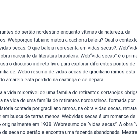
rantes do sertão nordestino enquanto vítimas da natureza, da
idos. Webporque fabiano matou a cachorra baleia? Qual o context
vidas secas. O que baleia representa em vidas secas?. Web“vid
obra marcante da literatura brasileira. Web“vida secas” é o prim
sa o discurso indireto livre para explorar diferentes pontos de 
amília de. Webo resumo de vidas secas de graciliano ramos está
ado amarelo está perdido na caatinga e se depara.
 a vida miserável de uma família de retirantes sertanejos obrig
 na vida de uma família de retirantes nordestinos, formada por
ória contada por graciliano ramos, na obra vidas secas, retrat
dar em busca de terras menos. Webvidas secas é um romance de
do originalmente em 1938. Webresumo de “vidas secas”. A obra “
oge da seca no sertão e encontra uma fazenda abandonada. Mestr