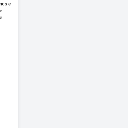
amos e
de
de