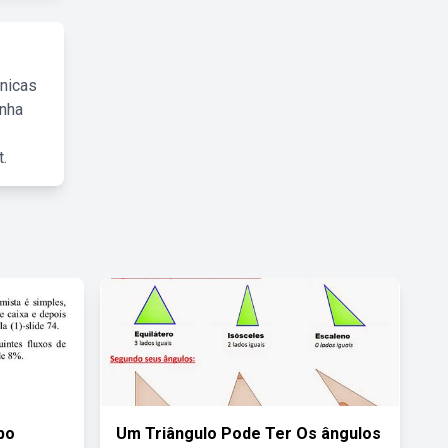
cnicas
inha
.
po
Um Triângulo Pode Ter Os ângulos