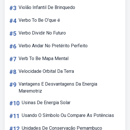
#3
Violão Infantil De Brinquedo
#4
Verbo To Be O'que é
#5
Verbo Dividir No Futuro
#6
Verbo Andar No Pretérito Perfeito
#7
Verb To Be Mapa Mental
#8
Velocidade Orbital Da Terra
#9
Vantagens E Desvantagens Da Energia
Maremotriz
#10
Usinas De Energia Solar
#11
Usando O Símbolo Ou Compare As Potências
#12
Unidades De Conservação Pernambuco