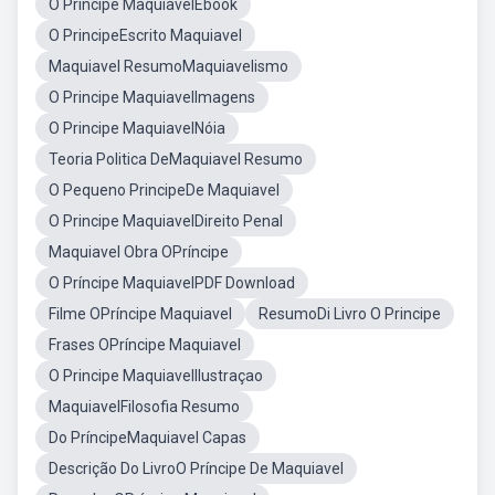
O Principe MaquiavelEbook
O PrincipeEscrito Maquiavel
Maquiavel ResumoMaquiavelismo
O Principe MaquiavelImagens
O Principe MaquiavelNóia
Teoria Politica DeMaquiavel Resumo
O Pequeno PrincipeDe Maquiavel
O Principe MaquiavelDireito Penal
Maquiavel Obra OPríncipe
O Príncipe MaquiavelPDF Download
Filme OPríncipe Maquiavel
ResumoDi Livro O Principe
Frases OPríncipe Maquiavel
O Principe MaquiavelIlustraçao
MaquiavelFilosofia Resumo
Do PríncipeMaquiavel Capas
Descrição Do LivroO Príncipe De Maquiavel