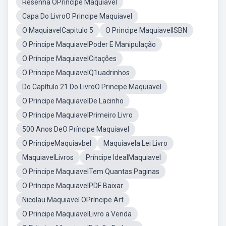
Resenha OPríncipe Maquiavel
Capa Do LivroO Principe Maquiavel
O MaquiavelCapitulo 5
O Principe MaquiavelISBN
O Principe MaquiavelPoder E Manipulação
O Príncipe MaquiavelCitações
O Principe MaquiavelQ1uadrinhos
Do Capítulo 21 Do LivroO Principe Maquiavel
O Principe MaquiavelDe Lacinho
O Principe MaquiavelPrimeiro Livro
500 Anos DeO Príncipe Maquiavel
O PrincipeMaquiavbel
Maquiavela Lei Livro
MaquiavelLivros
Príncipe IdealMaquiavel
O Principe MaquiavelTem Quantas Paginas
O Príncipe MaquiavelPDF Baixar
Nicolau Maquiavel OPríncipe Art
O Principe MaquiavelLivro a Venda