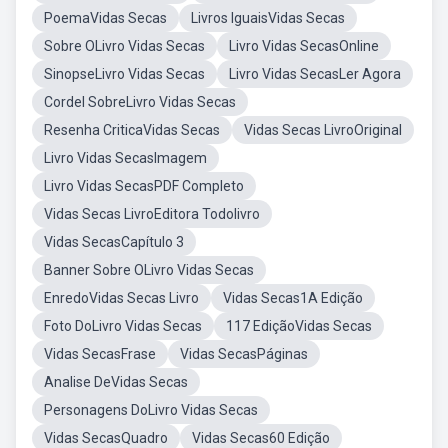
PoemaVidas Secas
Livros IguaisVidas Secas
Sobre OLivro Vidas Secas
Livro Vidas SecasOnline
SinopseLivro Vidas Secas
Livro Vidas SecasLer Agora
Cordel SobreLivro Vidas Secas
Resenha CriticaVidas Secas
Vidas Secas LivroOriginal
Livro Vidas SecasImagem
Livro Vidas SecasPDF Completo
Vidas Secas LivroEditora Todolivro
Vidas SecasCapítulo 3
Banner Sobre OLivro Vidas Secas
EnredoVidas Secas Livro
Vidas Secas1A Edição
Foto DoLivro Vidas Secas
117 EdiçãoVidas Secas
Vidas SecasFrase
Vidas SecasPáginas
Analise DeVidas Secas
Personagens DoLivro Vidas Secas
Vidas SecasQuadro
Vidas Secas60 Edição