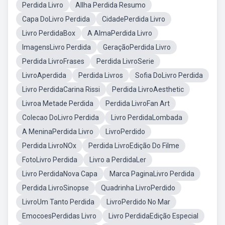
Perdida Livro
AIlha Perdida Resumo
Capa DoLivro Perdida
CidadePerdida Livro
Livro PerdidaBox
A AlmaPerdida Livro
ImagensLivro Perdida
GeraçãoPerdida Livro
Perdida LivroFrases
Perdida LivroSerie
LivroAperdida
Perdida Livros
Sofia DoLivro Perdida
Livro PerdidaCarina Rissi
Perdida LivroAesthetic
Livroa Metade Perdida
Perdida LivroFan Art
Colecao DoLivro Perdida
Livro PerdidaLombada
A MeninaPerdida Livro
LivroPerdido
Perdida LivroNOx
Perdida LivroEdição Do Filme
FotoLivro Perdida
Livro a PerdidaLer
Livro PerdidaNova Capa
Marca PaginaLivro Perdida
Perdida LivroSinopse
Quadrinha LivroPerdido
LivroUm Tanto Perdida
LivroPerdido No Mar
EmocoesPerdidas Livro
Livro PerdidaEdição Especial