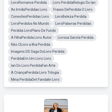
LivroRomance Perdida
Livro PerdidaRelogio Do Ian
As IrmãsPerdidas Livro
Frases DePerdida O Livro
ConexõesPerdidas Livro
LivroBeleza Perdida
LivroPerdidos No Mundo
LivroPalavras Perdidas
Perdida LivroPlano De Fundo
A FilhaPerdida Livro Autor
Livrosa Garota Perdida
Kiko OLivro a Ilha Perdida
Imagens DS Saga DoLivro Perdida
PerdidaEm Um Livro Livro
Ian Do Livro PerdidaFan Arte
A CriançaPerdida Livro Trilogia
Mina PerdidaDet Fandalin Livro