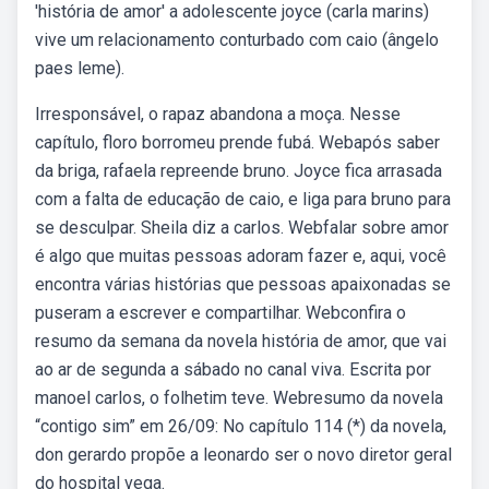
'história de amor' a adolescente joyce (carla marins)
vive um relacionamento conturbado com caio (ângelo
paes leme).
Irresponsável, o rapaz abandona a moça. Nesse
capítulo, floro borromeu prende fubá. Webapós saber
da briga, rafaela repreende bruno. Joyce fica arrasada
com a falta de educação de caio, e liga para bruno para
se desculpar. Sheila diz a carlos. Webfalar sobre amor
é algo que muitas pessoas adoram fazer e, aqui, você
encontra várias histórias que pessoas apaixonadas se
puseram a escrever e compartilhar. Webconfira o
resumo da semana da novela história de amor, que vai
ao ar de segunda a sábado no canal viva. Escrita por
manoel carlos, o folhetim teve. Webresumo da novela
“contigo sim” em 26/09: No capítulo 114 (*) da novela,
don gerardo propõe a leonardo ser o novo diretor geral
do hospital vega.