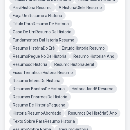
ParáHistória Resumo
A HistoriaOlele Resumo
Faça UmResumo a Historia
Titulo ParaResumo De História
Capa De UmResumo De Historia
Fundamentos DaHistoria Resumo
Resumo HistóriaDo Erê
EstudoHistoria Resumo
ResumoPegue No De Historia
Resumo História4 Ano
Resumosd'Historia
Resumo HistoriaGeral
Eixos TematicosHistoria Resumo
Resumo InteiroDe Historia
Resumos BonitosDe Historia
HistoriaJandê Resumo
Resumos EnormesDe Historia
Resumo De HistoriaPequeno
Historia ResumoAbordado
Resumos De História5 Ano
Texto Sobre ParaResumo Historia
ResumoSobre Roma
TresumoHistoria