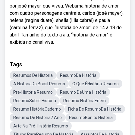
por josé mayer, que viveu. Webuma história de amor
com quatro personagens centrais, carlos (josé mayer),
helena (regina duate), sheila (lilia cabral) e paula
(carolina ferraz), que. ‘história de amor’, de 14 a 18 de
abril. Tamanho do texto a a a. “história de amor” é
exibida no canal viva.
Tags
Resumos De Historia
ResumoDa História
A HistoriaDo Brasil Resumo
O Que ÉHistória Resumo
Pré-História Resumo
Resumo DeUma História
ResumoSobre História
Resumo HistóriaEnem
Resumo HistóriaCaderno
Ficha De ResumoDa História
Resumo De História7 Ano
ResumoBonito História
Arte Na Pré-História Resumo
Titulos ParaResumo De Historia
AssuntosDe Historia