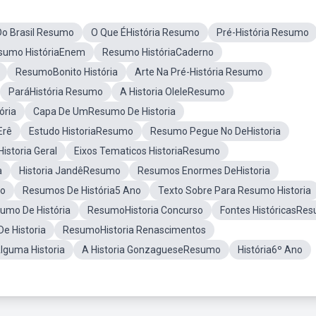
Do Brasil Resumo
O Que ÉHistória Resumo
Pré-História Resumo
sumo HistóriaEnem
Resumo HistóriaCaderno
ResumoBonito História
Arte Na Pré-História Resumo
ParáHistória Resumo
A Historia OleleResumo
ória
Capa De UmResumo De Historia
Erê
Estudo HistoriaResumo
Resumo Pegue No DeHistoria
storia Geral
Eixos Tematicos HistoriaResumo
a
Historia JandêResumo
Resumos Enormes DeHistoria
do
Resumos De História5 Ano
Texto Sobre Para Resumo Historia
umo De História
ResumoHistoria Concurso
Fontes HistóricasRe
e Historia
ResumoHistoria Renascimentos
guma Historia
A Historia GonzagueseResumo
História6º Ano