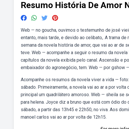
Resumo História De Amor N
Web — no goucha, ouvimos o testemunho de josé vieir
entanto, mais tarde, e devido ao celibato,. A trama de
semana da novela história de amor, que vai ao ar de s
teve. Web — acompanhe a seguir o resumo da novela “
capítulos da novela exibida pelo canal. Ascensão e p
embaixador do agronegócio, tem. Web — por gshow — r
Acompanhe os resumos da novela viver a vida — foto:
sábado. Primeiramente, a novela vai ao ar a por volta
principal um quadrilátero amoroso. Web — sheila se sen
para helena. Joyce diz a bruno que está com ódio do qu
sábado, a partir das 13h45 e 22h50, no viva. Aos domi
manoel carlos vai ao ar por volta de 12h15.
For more infor