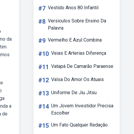
#7
Vestido Anos 80 Infantil
#8
Versiculos Sobre Ensino Da
Palavra
o
umo da
#9
Vermelho E Azul Combina
etim
#10
Veias E Arterias Diferença
ximos
#11
Vatapá De Camarão Paraense
#12
Valsa Do Amor Os Atuais
te
o
#13
Uniforme De Jiu Jitsu
iga
#14
Um Jovem Investidor Precisa
unda a
Escolher
a de
#15
Um Fato Qualquer Redação