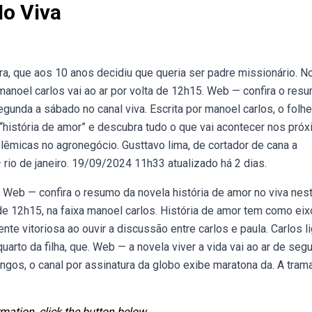
o Viva
a, que aos 10 anos decidiu que queria ser padre missionário. N
 manoel carlos vai ao ar por volta de 12h15. Web — confira o res
egunda a sábado no canal viva. Escrita por manoel carlos, o folh
história de amor” e descubra tudo o que vai acontecer nos pró
olêmicas no agronegócio. Gusttavo lima, de cortador de cana a
io de janeiro. 19/09/2024 11h33 atualizado há 2 dias.
 Web — confira o resumo da novela história de amor no viva nes
 de 12h15, na faixa manoel carlos. História de amor tem como eix
te vitoriosa ao ouvir a discussão entre carlos e paula. Carlos l
arto da filha, que. Web — a novela viver a vida vai ao ar de seg
ngos, o canal por assinatura da globo exibe maratona da. A tram
mation, click the button below.