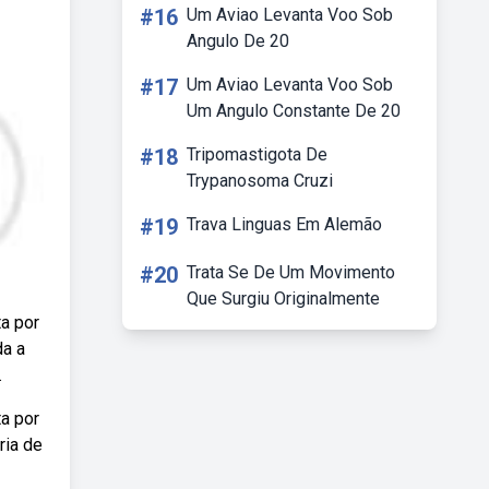
#16
Um Aviao Levanta Voo Sob
Angulo De 20
#17
Um Aviao Levanta Voo Sob
Um Angulo Constante De 20
#18
Tripomastigota De
Trypanosoma Cruzi
#19
Trava Linguas Em Alemão
#20
Trata Se De Um Movimento
Que Surgiu Originalmente
ta por
da a
.
ta por
ria de