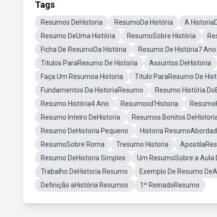
Tags
Resumos DeHistoria
ResumoDa História
A Historia
Resumo DeUma História
ResumoSobre História
Re
Ficha De ResumoDa História
Resumo De História7 Ano
Titulos ParaResumo De Historia
Assuntos DeHistoria
Faça Um Resumoa Historia
Titulo ParaResumo De Hist
Fundamentos Da HistoriaResumo
Resumo História Do
Resumo História4 Ano
Resumosd'Historia
ResumoHi
Resumo Inteiro DeHistoria
Resumos Bonitos DeHistori
Resumo DeHistoria Pequeno
Historia ResumoAborda
ResumoSobre Roma
Tresumo Historia
ApostilaRes
Resumo DeHistoria Simples
Um ResumoSobre a Aula D
Trabalho DeHistoria Resumo
Exemplo De Resumo DeAl
Definição aHistória Resumos
1º ReinadoResumo