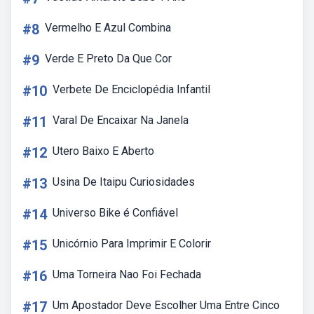
#8
Vermelho E Azul Combina
#9
Verde E Preto Da Que Cor
#10
Verbete De Enciclopédia Infantil
#11
Varal De Encaixar Na Janela
#12
Utero Baixo E Aberto
#13
Usina De Itaipu Curiosidades
#14
Universo Bike é Confiável
#15
Unicórnio Para Imprimir E Colorir
#16
Uma Torneira Nao Foi Fechada
#17
Um Apostador Deve Escolher Uma Entre Cinco