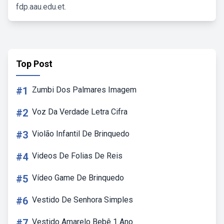
fdp.aau.edu.et.
Top Post
#1
Zumbi Dos Palmares Imagem
#2
Voz Da Verdade Letra Cifra
#3
Violão Infantil De Brinquedo
#4
Videos De Folias De Reis
#5
Vídeo Game De Brinquedo
#6
Vestido De Senhora Simples
#7
Vestido Amarelo Bebê 1 Ano