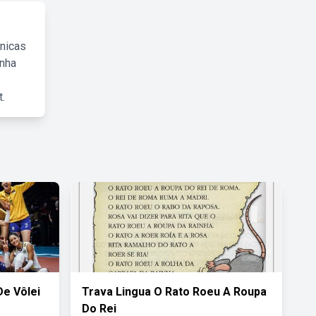
cnicas
inha
.
e Vôlei
Trava Lingua O Rato Roeu A Roupa
Do Rei