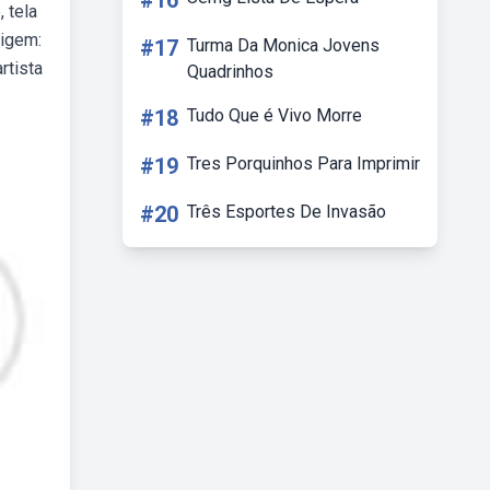
#16
 tela
rigem:
#17
Turma Da Monica Jovens
rtista
Quadrinhos
#18
Tudo Que é Vivo Morre
#19
Tres Porquinhos Para Imprimir
#20
Três Esportes De Invasão