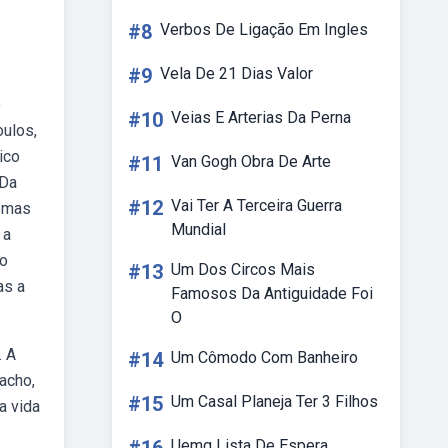
#8
Verbos De Ligação Em Ingles
#9
Vela De 21 Dias Valor
o
#10
Veias E Arterias Da Perna
oulos,
ico
#11
Van Gogh Obra De Arte
 Da
#12
Vai Ter A Terceira Guerra
, mas
Mundial
 a
xo
#13
Um Dos Circos Mais
as a
Famosos Da Antiguidade Foi
O
. A
#14
Um Cômodo Com Banheiro
acho,
#15
Um Casal Planeja Ter 3 Filhos
a vida
Uemg Lista De Espera