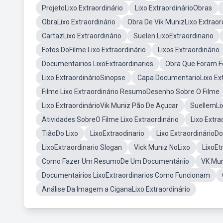
ProjetoLixo Extraordinário
Lixo ExtraordinárioObras
ObraLixo Extraordinário
Obra De Vik MunizLixo Extraor
CartazLixo Extraordinário
Suelen LixoExtraordinario
Fotos DoFilme Lixo Extraordinário
Lixos Extraordinário
Documentairios LixoExtraordinarios
Obra Que Foram Fe
Lixo ExtraordinárioSinopse
Capa DocumentarioLixo Ext
Filme Lixo Extraordinário ResumoDesenho Sobre O Filme
Lixo ExtraordinárioVik Muniz Pão De Açucar
SuellemLix
Atividades SobreO Filme Lixo Extraordinário
Lixo Extra
TiãoDo Lixo
LixoExtraodinario
Lixo Extraordinário
LixoExtraordinario Slogan
Vick Muniz NoLixo
LixoEt
Como Fazer Um ResumoDe Um Documentáriio
VK Mun
Documentairios LixoExtraordinarios Como Funcionam
Análise Da Imagem a CiganaLixo Extraordinário