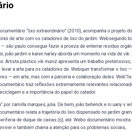
ário
ocumentário “lixo extraordinário” (2010), acompanha o projeto d
 obras de arte com os catadores de lixo do jardim. Websegundo b
s. — são paulo consegue fazer a proeza de enterrar resíduo orgân
r, joão jardim e karen harley aborda um momento na vida de vik:
e. Artista plástico vik muniz apresenta um trabalho pretensioso
levar a arte para os catadores de. Webquer transformar o lixo —
ores — em arte, mas com a parceria e colaboração deles. Web“li
documentário traz reflexões extremamente relevantes relacionad
eciclagem e a importância do papel do catador.
por camilla marques, julia. De bem, joão behenck e ni uany v iel
umentário relata a trajetória do lixo dispensado no jardim gram
 periferia de duque de caxias (rj), até. Webo documentário mostra 
reviver e também chama a atenção para os problemas sociais,