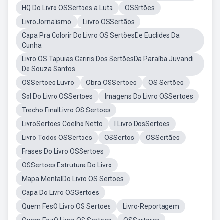
HQ Do Livro OSSertoes a Luta
OSSrtões
LivroJornalismo
Liivro OSSertãos
Capa Pra Colorir Do Livro OS SertõesDe Euclides Da
Cunha
Livro OS Tapuias Cariris Dos SertõesDa Paraíba Juvandi
De Souza Santos
OSSertoes Luvro
Obra OSSertoes
OS Sertões
Sol Do Livro OSSertoes
Imagens Do Livro OSSertoes
Trecho FinalLivro OS Sertoes
LivroSertoes Coelho Netto
I Livro DosSertoes
Livro Todos OSSertoes
OSSertos
OSSertães
Frases Do Livro OSSertoes
OSSertoes Estrutura Do Livro
Mapa MentalDo Livro OS Sertoes
Capa Do Livro OSSertoes
Quem FesO Livro OS Sertoes
Livro-Reportagem