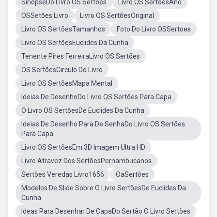
SinopseDo Livro OS Sertões
Livro OS SertõesAno
OSSetões Livro
Livro OS SertõesOriginal
Livro OS SertõesTamanhos
Foto Do Livro OSSertoes
Livro OS SertõesEuclides Da Cunha
Tenente Pires FerreiraLivro OS Sertões
OS SertõesCirculo Do Livro
Livro OS SertõesMapa Mental
Ideias De DesenhoDo Livro OS Sertões Para Capa
O Livro OS SertõesDe Euclides Da Cunha
Ideias De Desenho Para De SenhaDo Livro OS Sertões
Para Capa
Livro OS SertõesEm 3D Imagem Ultra HD
Livro Atravez Dos SertõesPernambucanos
Sertões Veredas Livro1656
OaSertões
Modelos De Slide Sobre O Livro SertõesDe Euclides Da
Cunha
Ideas Para Desenhar De CapaDo Sertão O Livro Sertões