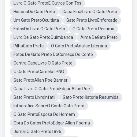
Livro O Gato PretoE Outros Con Tos
HistoriaDo Gato Preto
Capa FinalLivro O Gato Preto
Um Gato PretoOcultista
Gato Preto LivroEnforcado
FotosDo Livro O Gato Preto
O Gato Preto Resumo
Livro De Gato PretoQuimbanda
Alma DeGato Preto
PilhaGato Preto
O Gato PretoAnalise Literaria
Fotos De Gato Preto DoComeço Do Conto
Contra CapaLivro O Gato Preto
O Gato PretoCamelot PNG
Gato PretoAllan Poe Banner
Capa Livro O Gato PretoEdgar Allan Poe
Gato Preto LivroInfatil
Gato PretoHistoria Resumida
Infografico SobreO Conto Gato Preto
O Gato PretoEsposa Do Homem
Obra Do Gatos PretoEdgar Allan Poema
Jornal O Gato Preto1896