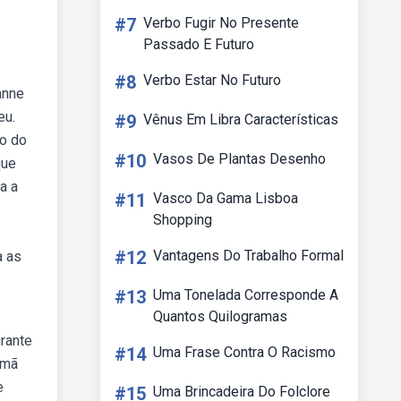
#7
Verbo Fugir No Presente
Passado E Futuro
#8
Verbo Estar No Futuro
anne
eu.
#9
Vênus Em Libra Características
xo do
#10
Vasos De Plantas Desenho
que
a a
#11
Vasco Da Gama Lisboa
Shopping
#12
Vantagens Do Trabalho Formal
a as
#13
Uma Tonelada Corresponde A
Quantos Quilogramas
urante
#14
Uma Frase Contra O Racismo
emã
e
#15
Uma Brincadeira Do Folclore