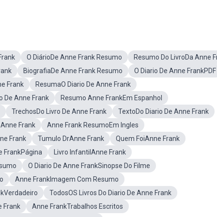
Frank
O DiárioDe Anne Frank Resumo
Resumo Do LivroDa Anne F
rank
BiografiaDe Anne Frank Resumo
O Diario De Anne FrankPDF
ne Frank
ResumaO Diario De Anne Frank
o De Anne Frank
Resumo Anne FrankEm Espanhol
TrechosDo Livro De Anne Frank
TextoDo Diario De Anne Frank
Anne Frank
Anne Frank ResumoEm Ingles
nne Frank
Tumulo DrAnne Frank
Quem FoiAnne Frank
e FrankPágina
Livro InfantilAnne Frank
esumo
O Diario De Anne FrankSinopse Do Filme
mo
Anne FrankImagem Com Resumo
nkVerdadeiro
TodosOS Livros Do Diario De Anne Frank
e Frank
Anne FrankTrabalhos Escritos