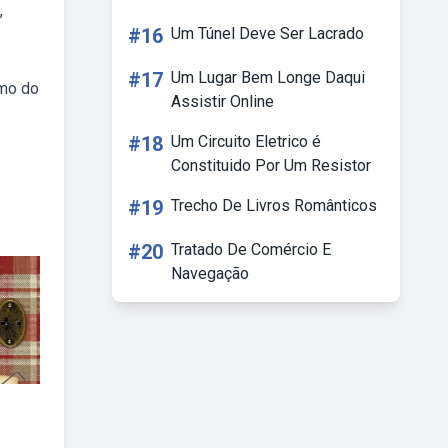
,
#16
Um Túnel Deve Ser Lacrado
#17
Um Lugar Bem Longe Daqui
umo do
Assistir Online
#18
Um Circuito Eletrico é
Constituido Por Um Resistor
#19
Trecho De Livros Românticos
#20
Tratado De Comércio E
Navegação