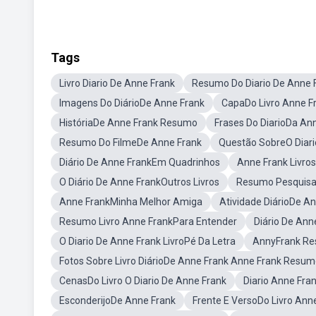
Tags
Livro Diario De Anne Frank
Resumo Do Diario De Anne 
Imagens Do DiárioDe Anne Frank
CapaDo Livro Anne F
HistóriaDe Anne Frank Resumo
Frases Do DiarioDa An
Resumo Do FilmeDe Anne Frank
Questão SobreO Diari
Diário De Anne FrankEm Quadrinhos
Anne Frank Livros
O Diário De Anne FrankOutros Livros
Resumo Pesquisa
Anne FrankMinha Melhor Amiga
Atividade DiárioDe A
Resumo Livro Anne FrankPara Entender
Diário De Ann
O Diario De Anne Frank LivroPé Da Letra
AnnyFrank R
Fotos Sobre Livro DiárioDe Anne Frank Anne Frank Resu
CenasDo Livro O Diario De Anne Frank
Diario Anne Fra
EsconderijoDe Anne Frank
Frente E VersoDo Livro Ann