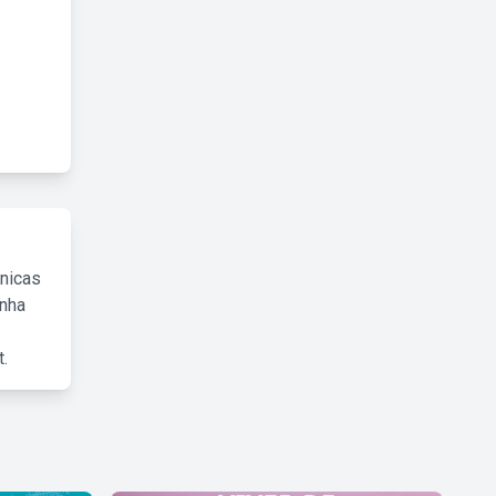
cnicas
inha
.