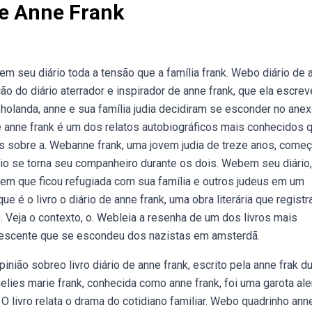
De Anne Frank
m seu diário toda a tensão que a família frank. Webo diário de 
 do diário aterrador e inspirador de anne frank, que ela escrev
holanda, anne e sua família judia decidiram se esconder no ane
 de anne frank é um dos relatos autobiográficos mais conhecidos 
sobre a. Webanne frank, uma jovem judia de treze anos, começ
rio se torna seu companheiro durante os dois. Webem seu diário,
o em que ficou refugiada com sua família e outros judeus em um
é o livro o diário de anne frank, uma obra literária que registr
. Veja o contexto, o. Webleia a resenha de um dos livros mais
olescente que se escondeu dos nazistas em amsterdã.
nião sobreo livro diário de anne frank, escrito pela anne frak d
lies marie frank, conhecida como anne frank, foi uma garota al
 . O livro relata o drama do cotidiano familiar. Webo quadrinho ann