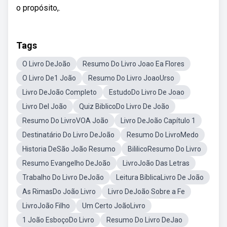
o propósito,.
Tags
O Livro DeJoão
Resumo Do Livro Joao Ea Flores
O Livro De1 João
Resumo Do Livro JoaoUrso
Livro DeJoão Completo
EstudoDo Livro De Joao
Livro DeI João
Quiz BiblicoDo Livro De João
Resumo Do LivroVOA João
Livro DeJoão Capítulo 1
Destinatário Do Livro DeJoão
Resumo Do LivroMedo
Historia DeSão João Resumo
BililicoResumo Do Livro
Resumo Evangelho DeJoão
LivroJoão Das Letras
Trabalho Do Livro DeJoão
Leitura BíblicaLivro De João
As RimasDo João Livro
Livro DeJoão Sobre a Fe
LivroJoão Filho
Um Certo JoãoLivro
1 João EsboçoDo Livro
Resumo Do Livro DeJao