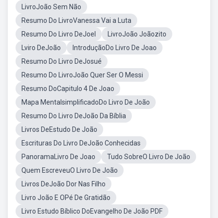
LivroJoão Sem Não
Resumo Do LivroVanessa Vai a Luta
Resumo Do Livro DeJoel
LivroJoão Joãozito
Lviro DeJoão
IntroduçãoDo Livro De Joao
Resumo Do Livro DeJosué
Resumo Do LivroJoão Quer Ser O Messi
Resumo DoCapitulo 4 De Joao
Mapa MentalsimplificadoDo Livro De João
Resumo Do Livro DeJoão Da Bíblia
Livros DeEstudo De João
Escrituras Do Livro DeJoão Conhecidas
PanoramaLivro De Joao
Tudo SobreO Livro De João
Quem EscreveuO Livro De João
Livros DeJoão Dor Nas Filho
Livro João E OPé De Gratidão
Livro Estudo Bíblico DoEvangelho De João PDF