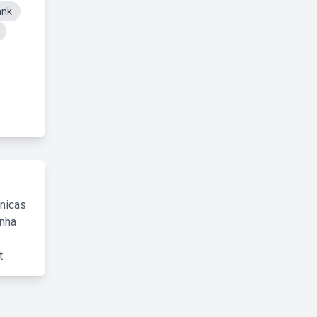
ank
cnicas
inha
.