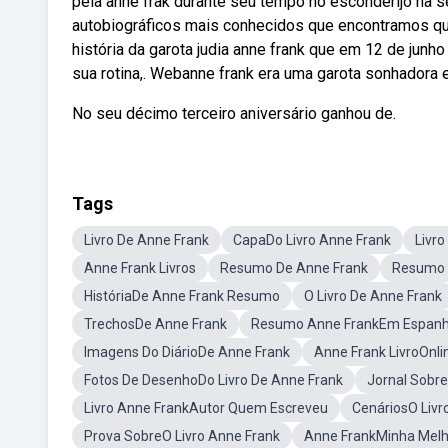
pela anne frak durante seu tempo no esconderijo na se
autobiográficos mais conhecidos que encontramos qu
história da garota judia anne frank que em 12 de junho
sua rotina,. Webanne frank era uma garota sonhadora 
No seu décimo terceiro aniversário ganhou de.
Tags
Livro De Anne Frank
CapaDo Livro Anne Frank
Livr
Anne Frank Livros
Resumo De Anne Frank
Resumo 
HistóriaDe Anne Frank Resumo
O Livro De Anne Frank
TrechosDe Anne Frank
Resumo Anne FrankEm Espanh
Imagens Do DiárioDe Anne Frank
Anne Frank LivroOnlin
Fotos De DesenhoDo Livro De Anne Frank
Jornal Sobr
Livro Anne FrankAutor Quem Escreveu
CenáriosO Livr
Prova SobreO Livro Anne Frank
Anne FrankMinha Mel