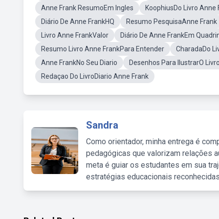
Anne Frank ResumoEm Ingles
KoophiusDo Livro Anne 
Diário De Anne FrankHQ
Resumo PesquisaAnne Frank
Livro Anne FrankValor
Diário De Anne FrankEm Quadri
Resumo Livro Anne FrankPara Entender
CharadaDo Li
Anne FrankNo Seu Diario
Desenhos Para IlustrarO Livr
Redaçao Do LivroDiario Anne Frank
Sandra
Como orientador, minha entrega é comp
pedagógicas que valorizam relações au
meta é guiar os estudantes em sua traj
estratégias educacionais reconhecidas