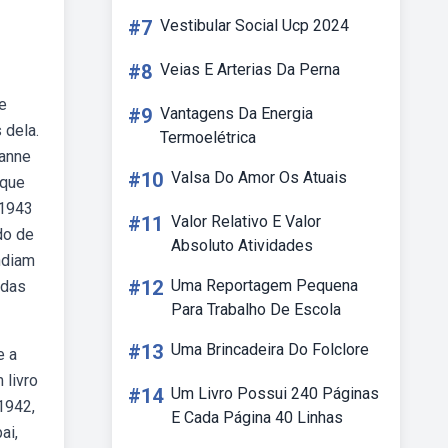
#7
Vestibular Social Ucp 2024
#8
Veias E Arterias Da Perna
e
#9
Vantagens Da Energia
 dela.
Termoelétrica
 anne
#10
Valsa Do Amor Os Atuais
 que
 1943
#11
Valor Relativo E Valor
do de
Absoluto Atividades
ndiam
#12
Uma Reportagem Pequena
 das
Para Trabalho De Escola
#13
Uma Brincadeira Do Folclore
e a
 livro
#14
Um Livro Possui 240 Páginas
1942,
E Cada Página 40 Linhas
ai,