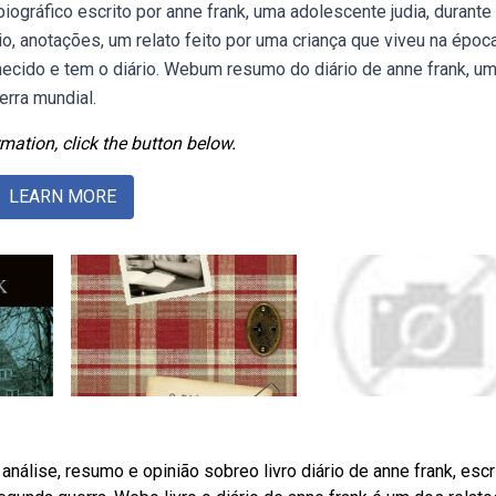
biográfico escrito por anne frank, uma adolescente judia, durante
o, anotações, um relato feito por uma criança que viveu na époc
hecido e tem o diário. Webum resumo do diário de anne frank, u
rra mundial.
mation, click the button below.
LEARN MORE
álise, resumo e opinião sobreo livro diário de anne frank, escr