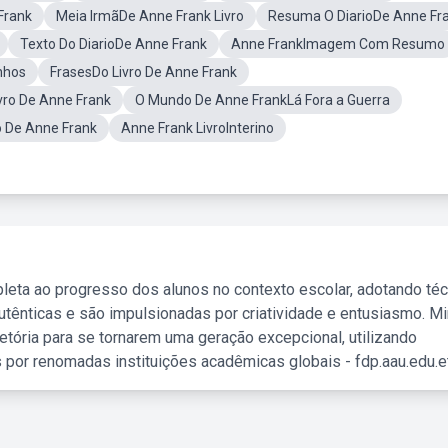
Frank
Meia IrmãDe Anne Frank Livro
Resuma O DiarioDe Anne Fr
Texto Do DiarioDe Anne Frank
Anne FrankImagem Com Resumo
nhos
FrasesDo Livro De Anne Frank
vro De Anne Frank
O Mundo De Anne FrankLá Fora a Guerra
o De Anne Frank
Anne Frank LivroInterino
leta ao progresso dos alunos no contexto escolar, adotando té
tênticas e são impulsionadas por criatividade e entusiasmo. M
etória para se tornarem uma geração excepcional, utilizando
 por renomadas instituições acadêmicas globais - fdp.aau.edu.et