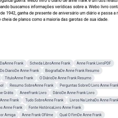
gunda guerra. Webo livro o diário de anne frank é um dos relato
ando buscamos informações verídicas sobre a. Webo livro cont
 de 1942, ganha de presente de aniversário um diário e passa a r
e cheia de planos como a maioria das garotas de sua idade.
o DaAnne Frank
Scheda LibroAnne Frank
Anne Frank LivroPDF
Do DiarioDe Anne Frank
BiografiaDe Anne Frank Resumo
TituloAnne Frank
O DiárioDe Anne Frank Resumo
ol
Resumo SobreAnne Frank
Perguntas SobreO Livro Anne Fran
e Grátis
AneeFrank Livro
DárioDe Anne Frank Livro
eAnne Frank
Tudo SobreAnne Frank
Livros Na LinhaDo Anne Fran
os Anne Frank
Fonte HistóricaLivro Anne Frank
hor Amiga
Anne Frank OFilme
Qual O FimDe Anne Frank