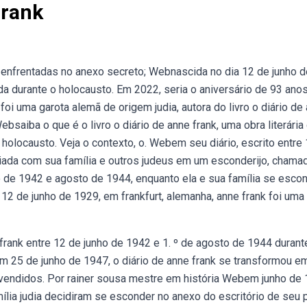
Frank
s enfrentadas no anexo secreto; Webnascida no dia 12 de junho d
a durante o holocausto. Em 2022, seria o aniversário de 93 anos
oi uma garota alemã de origem judia, autora do livro o diário de
Websaiba o que é o livro o diário de anne frank, uma obra literária
 holocausto. Veja o contexto, o. Webem seu diário, escrito entre
giada com sua família e outros judeus em um esconderijo, chama
o de 1942 e agosto de 1944, enquanto ela e sua família se esco
2 de junho de 1929, em frankfurt, alemanha, anne frank foi uma
 frank entre 12 de junho de 1942 e 1. º de agosto de 1944 durant
m 25 de junho de 1947, o diário de anne frank se transformou em
 vendidos. Por rainer sousa mestre em história Webem junho de 
ília judia decidiram se esconder no anexo do escritório de seu p