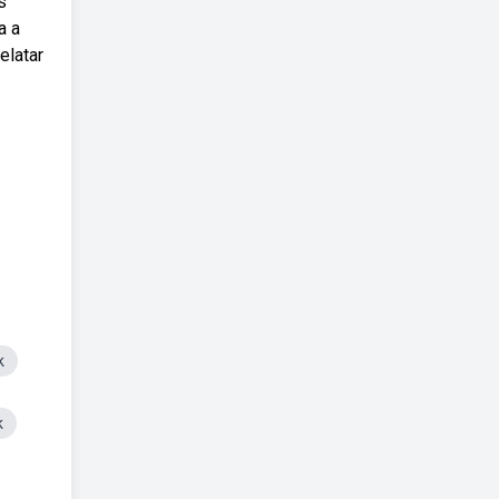
s
a a
elatar
k
k