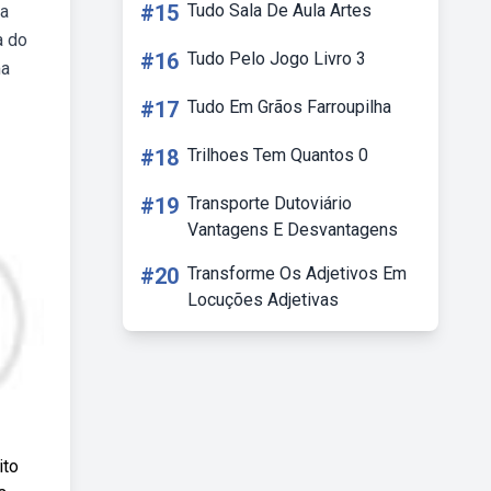
#15
Tudo Sala De Aula Artes
 a
a do
#16
Tudo Pelo Jogo Livro 3
ma
#17
Tudo Em Grãos Farroupilha
#18
Trilhoes Tem Quantos 0
#19
Transporte Dutoviário
Vantagens E Desvantagens
#20
Transforme Os Adjetivos Em
Locuções Adjetivas
ito