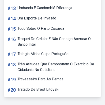
#13
Umbanda E Candomblé Diferença
#14
Um Esporte De Invasão
#15
Tudo Sobre O Parto Cesárea
#16
Troquei De Celular E Não Consigo Acessar O
Banco Inter
#17
Trilogia Minha Culpa Português
#18
Três Atitudes Que Demonstram O Exercício Da
Cidadania No Cotidiano
#19
Travesseiro Para As Pernas
#20
Tratado De Brest Litovski