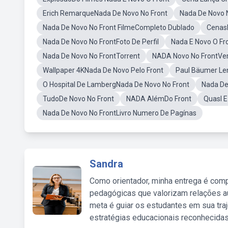
Erich RemarqueNada De Novo No Front
Nada De Novo 
Nada De Novo No Front FilmeCompleto Dublado
CenasD
Nada De Novo No FrontFoto De Perfil
Nada E Novo O Fr
Nada De Novo No FrontTorrent
NADA Novo No FrontVerd
Wallpaper 4KNada De Novo Pelo Front
Paul Bäumer Le
O Hospital De LambergNada De Novo No Front
Nada De
TudoDe Novo No Front
NADA AlémDo Front
Quasl E
Nada De Novo No FrontLivro Numero De Pagínas
Sandra
Como orientador, minha entrega é comp
pedagógicas que valorizam relações au
meta é guiar os estudantes em sua traj
estratégias educacionais reconhecidas