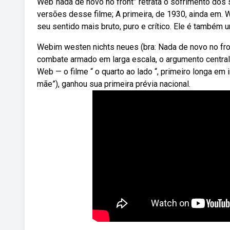
Web“nada de novo no front” retrata o sofrimento dos
versões desse filme; A primeira, de 1930, ainda em. 
seu sentido mais bruto, puro e crítico. Ele é também 
Webim westen nichts neues (bra: Nada de novo no f
combate armado em larga escala, o argumento central d
Web — o filme “ o quarto ao lado “, primeiro longa e
mãe”), ganhou sua primeira prévia nacional.