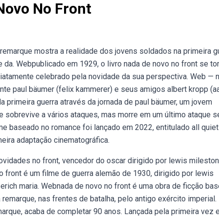
Novo No Front
 remarque mostra a realidade dos jovens soldados na primeira g
ise da. Webpublicado em 1929, o livro nada de novo no front se to
ediatamente celebrado pela novidade da sua perspectiva. Web — 
nte paul bäumer (felix kammerer) e seus amigos albert kropp (a
 da primeira guerra através da jornada de paul bäumer, um jovem
 Ele sobrevive a vários ataques, mas morre em um último ataque 
me baseado no romance foi lançado em 2022, entitulado all quiet
imeira adaptação cinematográfica.
vidades no front, vencedor do oscar dirigido por lewis mileston
front é um filme de guerra alemão de 1930, dirigido por lewis
erich maria. Webnada de novo no front é uma obra de ficção ba
a remarque, nas frentes de batalha, pelo antigo exército imperial.
emarque, acaba de completar 90 anos. Lançada pela primeira vez