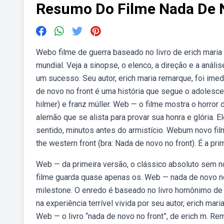
Resumo Do Filme Nada De 
Webo filme de guerra baseado no livro de erich maria
mundial. Veja a sinopse, o elenco, a direção e a anál
um sucesso. Seu autor, erich maria remarque, foi im
de novo no front é uma história que segue o adolesce
hilmer) e franz müller. Web — o filme mostra o horror
alemão que se alista para provar sua honra e glória.
sentido, minutos antes do armistício. Webum novo fil
the western front (bra: Nada de novo no front). É a pr
Web — da primeira versão, o clássico absoluto sem no
filme guarda quase apenas os. Web — nada de novo no 
milestone. O enredo é baseado no livro homônimo de 
na experiência terrível vivida por seu autor, erich mari
Web — o livro “nada de novo no front”, de erich m. R