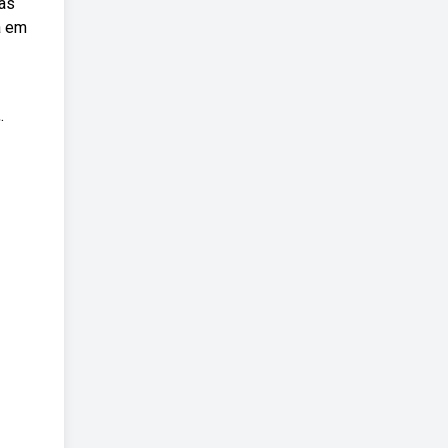
uas
a em
.