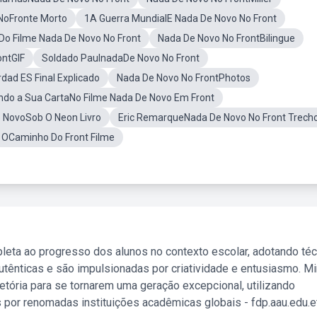
NoFronte Morto
1A Guerra MundialE Nada De Novo No Front
o Filme Nada De Novo No Front
Nada De Novo No FrontBilingue
ontGIF
Soldado PaulnadaDe Novo No Front
ad ES Final Explicado
Nada De Novo No FrontPhotos
ndo a Sua CartaNo Filme Nada De Novo Em Front
 NovoSob O Neon Livro
Eric RemarqueNada De Novo No Front Trech
 OCaminho Do Front Filme
leta ao progresso dos alunos no contexto escolar, adotando té
tênticas e são impulsionadas por criatividade e entusiasmo. M
etória para se tornarem uma geração excepcional, utilizando
 por renomadas instituições acadêmicas globais - fdp.aau.edu.et