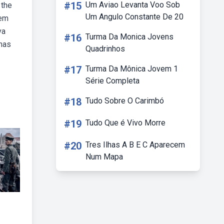
#15
Um Aviao Levanta Voo Sob
 the
Um Angulo Constante De 20
gem
va
#16
Turma Da Monica Jovens
enas
Quadrinhos
#17
Turma Da Mônica Jovem 1
Série Completa
#18
Tudo Sobre O Carimbó
#19
Tudo Que é Vivo Morre
#20
Tres Ilhas A B E C Aparecem
Num Mapa