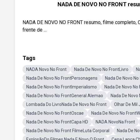
NADA DE NOVO NO FRONT resumo
NADA DE NOVO NO FRONT resumo, filme completo, Os
frente de ...
Tags
NADA Novo No Front
Nada De Novo No FrontLivro
N
Nada De Novo No FrontPersonagens
Nada De Novo No 
Nada De Novo No FrontImperialismo
Nada De Novo No 
Nada De Novo No FrontGeneral Alemao
Nada De Novo 
Lombada Do LivroNada De Novo No Front
Olhar De Mil
Nada De Novo No FrontOscae
Nada De Novo No FrontW
Nada De Novo No FrontCapa HD
NADA NovoNa Front
Nada De Novo No Front FilmeLuta Corporal
Nada De No
ExplosãoDo Filmes Nada E Novo O Front
Cena Lança C