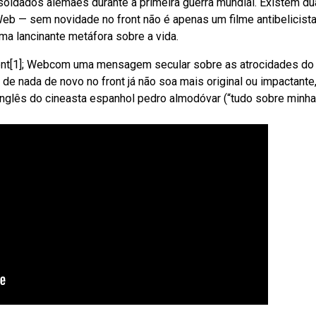
 soldados alemães durante a primeira guerra mundial. Existem d
Web — sem novidade no front não é apenas um filme antibelicist
uma lancinante metáfora sobre a vida.
ront[1]; Webcom uma mensagem secular sobre as atrocidades do
e nada de novo no front já não soa mais original ou impactante,
m inglês do cineasta espanhol pedro almodóvar (“tudo sobre minha