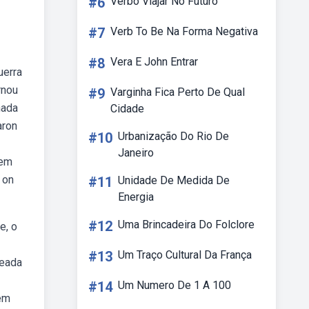
#6
Verbo Viajar No Futuro
#7
Verb To Be Na Forma Negativa
#8
Vera E John Entrar
uerra
rnou
#9
Varginha Fica Perto De Qual
nada
Cidade
aron
#10
Urbanização Do Rio De
Janeiro
sem
 on
#11
Unidade De Medida De
Energia
#12
Uma Brincadeira Do Folclore
e, o
#13
Um Traço Cultural Da França
seada
#14
Um Numero De 1 A 100
 em