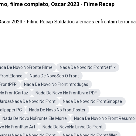
, filme completo, Oscar 2023 - Filme Recap
car 2023 - Filme Recap Soldados alemães enfrentam terror na
ada De Novo NoFronte Filme
Nada De Novo No FrontNetflix
FrontElenco
Nada De NovoSob O Front
FrontPFP
Nada De Novo No FrontIntroduçao
No FrontCartaz
Nada De Novo No FrontLivro PDF
 JardasNada De Novo No Front
Nada De Novo No FrontSinopse
allpaper PC
Nada De Novo No FrontPoster
Nada De Novo NoFronte Ele Morre
Nada De Novo No Front Resumo
vo No FrontFan Art
Nada De NovoNa Linha Do Front
hamasNada De Novo No Front
Nada De Novo No FrontMiller