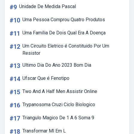
#9
Unidade De Medida Pascal
#10
Uma Pessoa Comprou Quatro Produtos
#11
Uma Família De Dois Qual Era A Doença
#12
Um Circuito Eletrico é Constituido Por Um
Resistor
#13
Ultimo Dia Do Ano 2023 Bom Dia
#14
Ufscar Que é Fenotipo
#15
Two And A Half Men Assistir Online
#16
Trypanosoma Cruzi Ciclo Biologico
#17
Triangulo Magico De 1 A 6 Soma 9
#18
Transformar Ml Em L