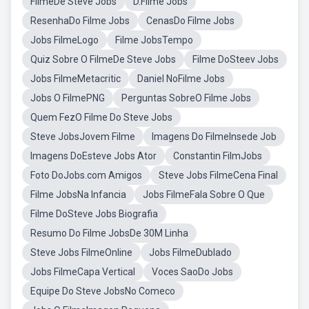
FilmeDe Steve Jobs
D.Filme Jobs
ResenhaDo Filme Jobs
CenasDo Filme Jobs
Jobs FilmeLogo
Filme JobsTempo
Quiz Sobre O FilmeDe Steve Jobs
Filme DoSteev Jobs
Jobs FilmeMetacritic
Daniel NoFilme Jobs
Jobs O FilmePNG
Perguntas SobreO Filme Jobs
Quem FezO Filme Do Steve Jobs
Steve JobsJovem Filme
Imagens Do FilmeInsede Job
Imagens DoEsteve Jobs Ator
Constantin FilmJobs
Foto DoJobs.com Amigos
Steve Jobs FilmeCena Final
Filme JobsNa Infancia
Jobs FilmeFala Sobre O Que
Filme DoSteve Jobs Biografia
Resumo Do Filme JobsDe 30M Linha
Steve Jobs FilmeOnline
Jobs FilmeDublado
Jobs FilmeCapa Vertical
Voces SaoDo Jobs
Equipe Do Steve JobsNo Comeco