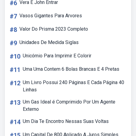
#6
Vera E John Entrar
#7
Vasos Gigantes Para Arvores
#8
Valor Do Prisma 2023 Completo
#9
Unidades De Medida Siglas
#10
Unicórnio Para Imprimir E Colorir
#11
Uma Urna Contem 6 Bolas Brancas E 4 Pretas
#12
Um Livro Possui 240 Páginas E Cada Página 40
Linhas
#13
Um Gas Ideal é Comprimido Por Um Agente
Externo
#14
Um Dia Te Encontro Nessas Suas Voltas
#15
Um Capital De 800 Aplicado A Juros Simples