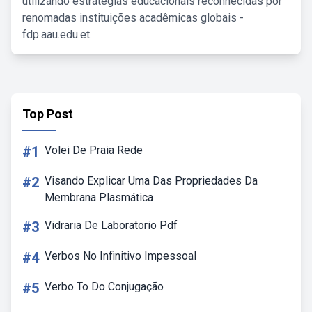
utilizando estratégias educacionais reconhecidas por
renomadas instituições acadêmicas globais -
fdp.aau.edu.et.
Top Post
#1
Volei De Praia Rede
#2
Visando Explicar Uma Das Propriedades Da
Membrana Plasmática
#3
Vidraria De Laboratorio Pdf
#4
Verbos No Infinitivo Impessoal
#5
Verbo To Do Conjugação