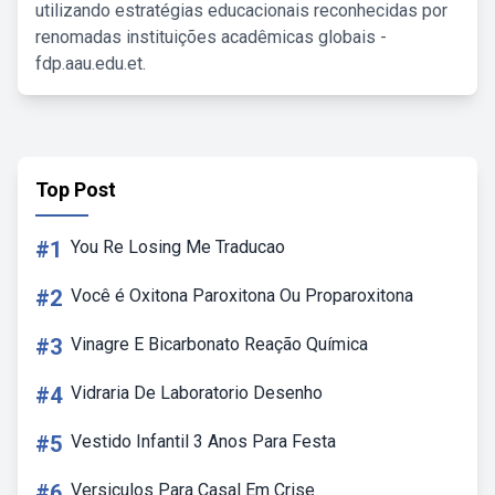
utilizando estratégias educacionais reconhecidas por
renomadas instituições acadêmicas globais -
fdp.aau.edu.et.
Top Post
#1
You Re Losing Me Traducao
#2
Você é Oxitona Paroxitona Ou Proparoxitona
#3
Vinagre E Bicarbonato Reação Química
#4
Vidraria De Laboratorio Desenho
#5
Vestido Infantil 3 Anos Para Festa
#6
Versiculos Para Casal Em Crise