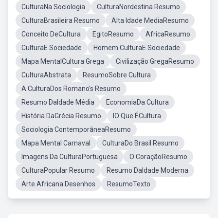
CulturaNa Sociologia
CulturaNordestina Resumo
CulturaBrasileira Resumo
Alta Idade MediaResumo
Conceito DeCultura
EgitoResumo
AfricaResumo
CulturaE Sociedade
Homem CulturaE Sociedade
Mapa MentalCultura Grega
Civilização GregaResumo
CulturaAbstrata
ResumoSobre Cultura
A CulturaDos Romano's Resumo
Resumo DaIdade Média
EconomiaDa Cultura
História DaGrécia Resumo
lO Que ÉCultura
Sociologia ContemporâneaResumo
Mapa Mental Carnaval
CulturaDo Brasil Resumo
Imagens Da CulturaPortuguesa
O CoraçãoResumo
CulturaPopular Resumo
Resumo DaIdade Moderna
Arte Africana Desenhos
ResumoTexto