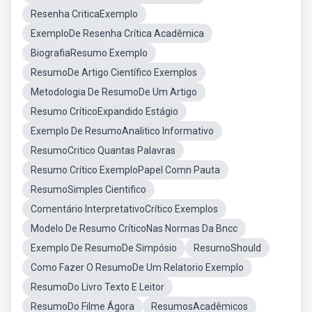
Resenha CriticaExemplo
ExemploDe Resenha Crítica Acadêmica
BiografiaResumo Exemplo
ResumoDe Artigo Científico Exemplos
Metodologia De ResumoDe Um Artigo
Resumo CríticoExpandido Estágio
Exemplo De ResumoAnalitico Informativo
ResumoCritico Quantas Palavras
Resumo Crítico ExemploPapel Comn Pauta
ResumoSimples Cientifico
Comentário InterpretativoCrítico Exemplos
Modelo De Resumo CríticoNas Normas Da Bncc
Exemplo De ResumoDe Simpósio
ResumoShould
Como Fazer O ResumoDe Um Relatorio Exemplo
ResumoDo Livro Texto E Leitor
ResumoDo Filme Ágora
ResumosAcadêmicos