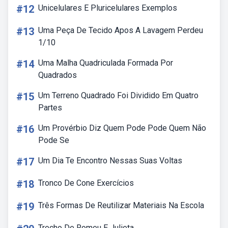
#12
Unicelulares E Pluricelulares Exemplos
#13
Uma Peça De Tecido Apos A Lavagem Perdeu
1/10
#14
Uma Malha Quadriculada Formada Por
Quadrados
#15
Um Terreno Quadrado Foi Dividido Em Quatro
Partes
#16
Um Provérbio Diz Quem Pode Pode Quem Não
Pode Se
#17
Um Dia Te Encontro Nessas Suas Voltas
#18
Tronco De Cone Exercícios
#19
Três Formas De Reutilizar Materiais Na Escola
Trecho De Romeu E Julieta