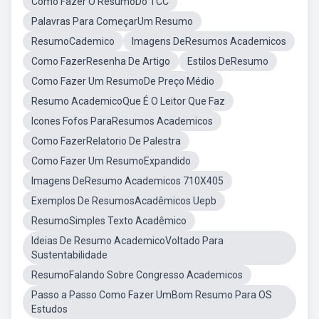
Como Fazer O ResumoDo TCC
Palavras Para ComeçarUm Resumo
ResumoCademico
Imagens DeResumos Academicos
Como FazerResenha De Artigo
Estilos DeResumo
Como Fazer Um ResumoDe Preço Médio
Resumo AcademicoQue É O Leitor Que Faz
Icones Fofos ParaResumos Academicos
Como FazerRelatorio De Palestra
Como Fazer Um ResumoExpandido
Imagens DeResumo Academicos 710X405
Exemplos De ResumosAcadêmicos Uepb
ResumoSimples Texto Acadêmico
Ideias De Resumo AcademicoVoltado Para
Sustentabilidade
ResumoFalando Sobre Congresso Academicos
Passo a Passo Como Fazer UmBom Resumo Para OS
Estudos