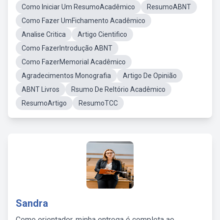
Como Iniciar Um ResumoAcadêmico
ResumoABNT
Como Fazer UmFichamento Acadêmico
Analise Critica
Artigo Cientifico
Como FazerIntrodução ABNT
Como FazerMemorial Acadêmico
Agradecimentos Monografia
Artigo De Opinião
ABNT Livros
Rsumo De Reltório Acadêmico
ResumoArtigo
ResumoTCC
Sandra
Como orientador, minha entrega é completa ao