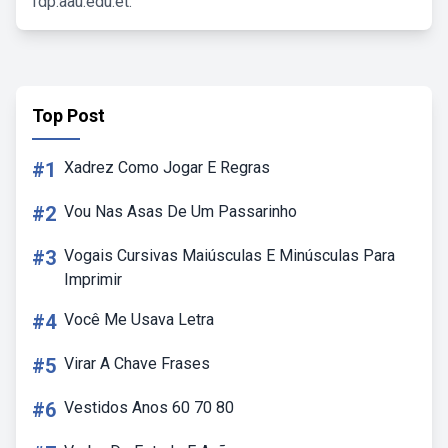
fdp.aau.edu.et.
Top Post
#1
Xadrez Como Jogar E Regras
#2
Vou Nas Asas De Um Passarinho
#3
Vogais Cursivas Maiúsculas E Minúsculas Para
Imprimir
#4
Você Me Usava Letra
#5
Virar A Chave Frases
#6
Vestidos Anos 60 70 80