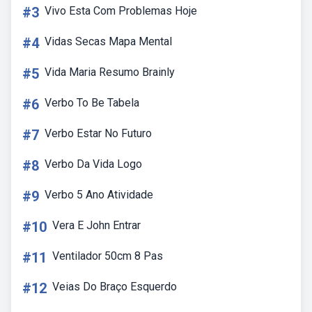
#3
Vivo Esta Com Problemas Hoje
#4
Vidas Secas Mapa Mental
#5
Vida Maria Resumo Brainly
#6
Verbo To Be Tabela
#7
Verbo Estar No Futuro
#8
Verbo Da Vida Logo
#9
Verbo 5 Ano Atividade
#10
Vera E John Entrar
#11
Ventilador 50cm 8 Pas
#12
Veias Do Braço Esquerdo