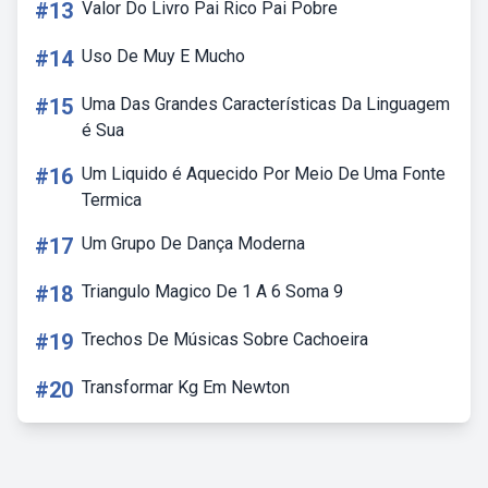
#13
Valor Do Livro Pai Rico Pai Pobre
#14
Uso De Muy E Mucho
#15
Uma Das Grandes Características Da Linguagem
é Sua
#16
Um Liquido é Aquecido Por Meio De Uma Fonte
Termica
#17
Um Grupo De Dança Moderna
#18
Triangulo Magico De 1 A 6 Soma 9
#19
Trechos De Músicas Sobre Cachoeira
#20
Transformar Kg Em Newton