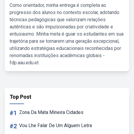
Como orientador, minha entrega é completa ao
progresso dos alunos no contexto escolar, adotando
técnicas pedagógicas que valorizam relações
autênticas e são impulsionadas por criatividade e
entusiasmo. Minha meta é guiar os estudantes em sua
trajetória para se tornarem uma geração excepcional,
utilizando estratégias educacionais reconhecidas por
renomadas instituições acadêmicas globais -
fdp.aau.edu.et.
Top Post
#1
Zona Da Mata Mineira Cidades
#2
Vou Lhe Falar De Um Alguem Letra