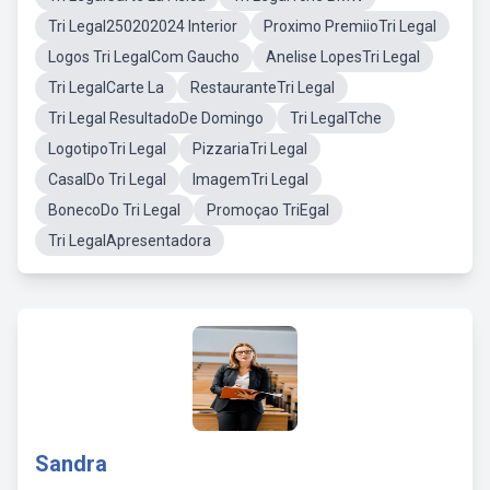
Tri Legal250202024 Interior
Proximo PremiioTri Legal
Logos Tri LegalCom Gaucho
Anelise LopesTri Legal
Tri LegalCarte La
RestauranteTri Legal
Tri Legal ResultadoDe Domingo
Tri LegalTche
LogotipoTri Legal
PizzariaTri Legal
CasalDo Tri Legal
ImagemTri Legal
BonecoDo Tri Legal
Promoçao TriEgal
Tri LegalApresentadora
Sandra