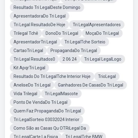
Resultado Tri LegalDeste Domingo
ApresentadoraDo Tri Legal
Tri Legal ResultadoDe Hoje
Tri LegalApresentadores
Trilegal Tchê
DonoDo Tri Legal
MoçaDo Tri Legal
ApresentadorTri Legal
Tri LegalTche Sorteio
CartaoTri Legal
PropagandaDo Tri Legal
Tri Legal Resultados0
2 06 24
Tri Legal LegalLogo
Kit ApqrTri Legal
Resultado Do Tri LegalTche Interior Hoje
TrioLegal
AneliseDo Tri Legal
Ganhadores De CasasDo Tri Legal
Vida Trilegal
Tri LegalMascote
Ponto De VendaDo Tri Legal
Quem Faz PropagandaDo Tri Legal
Tri LegalSorteio 03032024 Interior
Como São as Casas Qu OTRiLegal Da
Tri LegalCarte La Fisica
Tri LegalTche BMW