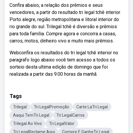
Confira abaixo, a relação dos prêmios e seus
vencedores, a partir do resultado tri legal tchê interior.
Porto alegre, região metropolitana e litoral interior do
rio grande do sul. Trilegal tchê é diversão e prêmios
para toda família. Compre agora e concorra a casas,
carros, motos, dinheiro vivo e muito mais prêmios.
Webconfira os resultados do tri legal tchê interior no
paragrafo logo abaixo você tem acesso a todos os
sorteio desta ultima edição de domingo que foi
realizada a partir das 9:00 horas da manhã.
Tags
Trilegal
Tri LegalPromoção
Carte LaTri Legal
Aaqui TemTri Legal
Tri LegalCarros
Trilegal Ao Vivo
Tri LegalValor
Tri LegalReclame Aqui
Compre E GanheTri Legal