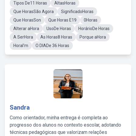
Tipos De11 Horas
AltasHoras
Que HorasSão Agora
SignificadoHoras
Que HorasSon
Que Horas E19
0Horas
Alterar aHora
UsoDe Horas
HorárioDe Horas
A SerHora
As Horas8 Horas
Porque aHora
HoraI'm
O DIADe 36 Horas
Sandra
Como orientador, minha entrega é completa ao
progresso dos alunos no contexto escolar, adotando
técnicas pedagógicas que valorizam relações