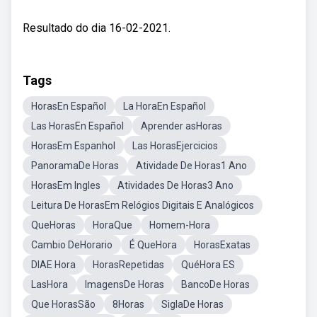
Resultado do dia 16-02-2021.
Tags
HorasEn Español
La HoraEn Español
Las HorasEn Español
Aprender asHoras
HorasEm Espanhol
Las HorasEjercicios
PanoramaDe Horas
Atividade De Horas1 Ano
HorasEm Ingles
Atividades De Horas3 Ano
Leitura De HorasEm Relógios Digitais E Analógicos
QueHoras
HoraQue
Homem-Hora
Cambio DeHorario
É QueHora
HorasExatas
DIAE Hora
HorasRepetidas
QuéHora ES
LasHora
ImagensDe Horas
BancoDe Horas
Que HorasSão
8Horas
SiglaDe Horas