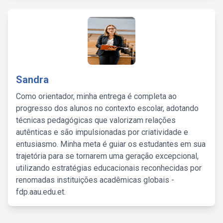
Sandra
Como orientador, minha entrega é completa ao
progresso dos alunos no contexto escolar, adotando
técnicas pedagógicas que valorizam relações
autênticas e são impulsionadas por criatividade e
entusiasmo. Minha meta é guiar os estudantes em sua
trajetória para se tornarem uma geração excepcional,
utilizando estratégias educacionais reconhecidas por
renomadas instituições acadêmicas globais -
fdp.aau.edu.et.