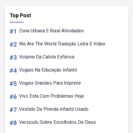
Top Post
#1
Zona Urbana E Rural Atividades
#2
We Are The World Tradução Letra E Video
#3
Volume Da Calota Esférica
#4
Vogais Na Educação Infantil
#5
Vogais Grandes Para Imprimir
#6
Vivo Esta Com Problemas Hoje
#7
Vestido De Prenda Infantil Usado
#8
Versiculo Sobre Escolhidos De Deus