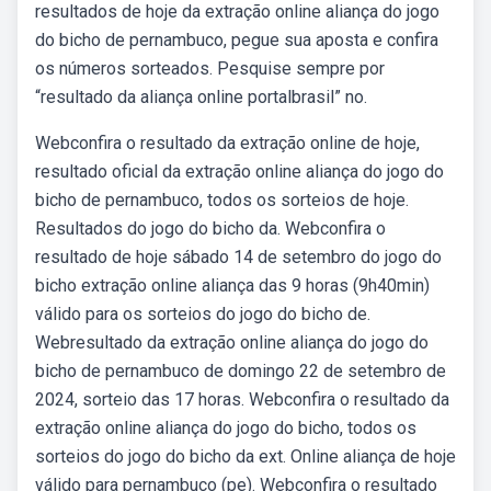
resultados de hoje da extração online aliança do jogo
do bicho de pernambuco, pegue sua aposta e confira
os números sorteados. Pesquise sempre por
“resultado da aliança online portalbrasil” no.
Webconfira o resultado da extração online de hoje,
resultado oficial da extração online aliança do jogo do
bicho de pernambuco, todos os sorteios de hoje.
Resultados do jogo do bicho da. Webconfira o
resultado de hoje sábado 14 de setembro do jogo do
bicho extração online aliança das 9 horas (9h40min)
válido para os sorteios do jogo do bicho de.
Webresultado da extração online aliança do jogo do
bicho de pernambuco de domingo 22 de setembro de
2024, sorteio das 17 horas. Webconfira o resultado da
extração online aliança do jogo do bicho, todos os
sorteios do jogo do bicho da ext. Online aliança de hoje
válido para pernambuco (pe). Webconfira o resultado