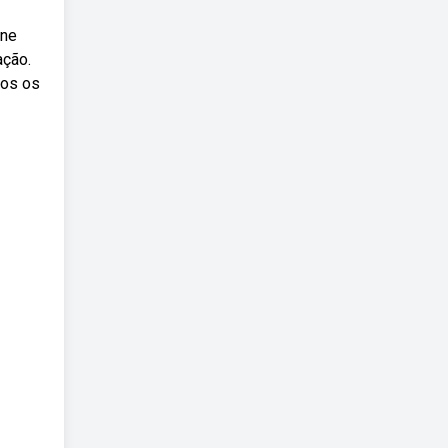
ine
ação.
dos os