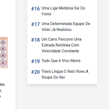
#16
Uma Liga Metálica Sai Do
Forno
#17
Uma Determinada Equipe De
Vôlei Já Realizou
#18
Um Carro Percorre Uma
Estrada Retilinea Com
Velocidade Constante
#19
Tudo Que é Vivo Morre
#20
Trava Lingua O Rato Roeu A
Roupa Do Rei
bém
e,
o