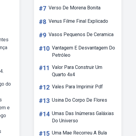
#7
Verso De Morena Bonita
#8
Venus Filme Final Explicado
#9
Vasos Pequenos De Ceramica
ntes
ança
#10
Vantagem E Desvantagem Do
Petróleo
#11
Valor Para Construir Um
4.
Quarto 4x4
ogo do
#12
Vales Para Imprimir Pdf
s
#13
Usina Do Corpo De Flores
tem e
#14
Umas Das Inúmeras Galáxias
ogo
Do Universo
s
#15
Uma Mae Recorreu A Bula