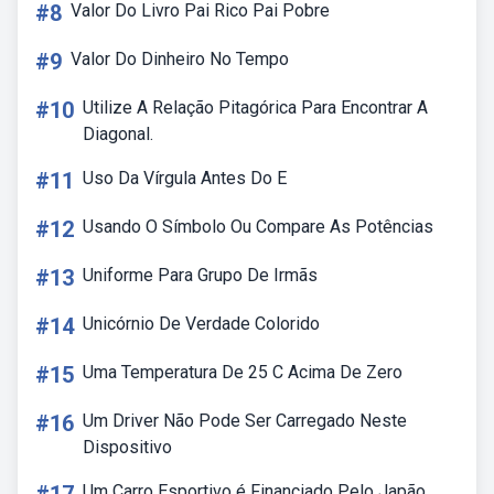
#8
Valor Do Livro Pai Rico Pai Pobre
#9
Valor Do Dinheiro No Tempo
#10
Utilize A Relação Pitagórica Para Encontrar A
Diagonal.
#11
Uso Da Vírgula Antes Do E
#12
Usando O Símbolo Ou Compare As Potências
#13
Uniforme Para Grupo De Irmãs
#14
Unicórnio De Verdade Colorido
#15
Uma Temperatura De 25 C Acima De Zero
#16
Um Driver Não Pode Ser Carregado Neste
Dispositivo
Um Carro Esportivo é Financiado Pelo Japão