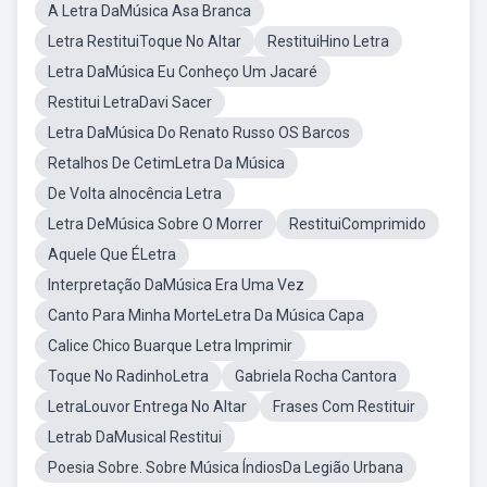
A Letra DaMúsica Asa Branca
Letra RestituiToque No Altar
RestituiHino Letra
Letra DaMúsica Eu Conheço Um Jacaré
Restitui LetraDavi Sacer
Letra DaMúsica Do Renato Russo OS Barcos
Retalhos De CetimLetra Da Música
De Volta aInocência Letra
Letra DeMúsica Sobre O Morrer
RestituiComprimido
Aquele Que ÉLetra
Interpretação DaMúsica Era Uma Vez
Canto Para Minha MorteLetra Da Música Capa
Calice Chico Buarque Letra Imprimir
Toque No RadinhoLetra
Gabriela Rocha Cantora
LetraLouvor Entrega No Altar
Frases Com Restituir
Letrab DaMusical Restitui
Poesia Sobre. Sobre Música ÍndiosDa Legião Urbana