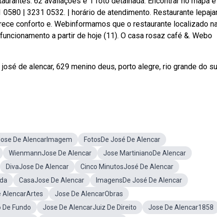
aurantes: 62 avaliações e 1 foto detalhada. Encontrar no mapa e 
0580 | 3231 0532. | horário de atendimento. Restaurante lepaja
erece conforto e. Webinformamos que o restaurante localizado n
funcionamento a partir de hoje (11). O casa rosaz café &. Webo
sé de alencar, 629 menino deus, porto alegre, rio grande do su
Jose De AlencarImagem
FotosDe José De Alencar
WienmannJose De Alencar
Jose MartinianoDe Alencar
DivaJose De Alencar
Cinco MinutosJosé De Alencar
nda
CasaJose De Alencar
ImagensDe José De Alencar
 AlencarArtes
Jose De AlencarObras
o De Fundo
Jose De AlencarJuiz De Direito
Jose De Alencar1858