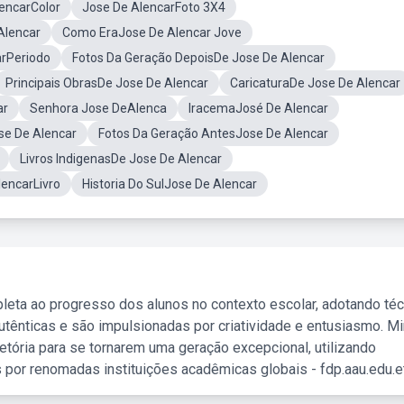
encarColor
Jose De AlencarFoto 3X4
Alencar
Como EraJose De Alencar Jove
arPeriodo
Fotos Da Geração DepoisDe Jose De Alencar
Principais ObrasDe Jose De Alencar
CaricaturaDe Jose De Alencar
ar
Senhora Jose DeAlenca
IracemaJosé De Alencar
se De Alencar
Fotos Da Geração AntesJose De Alencar
Livros IndigenasDe Jose De Alencar
encarLivro
Historia Do SulJose De Alencar
leta ao progresso dos alunos no contexto escolar, adotando té
tênticas e são impulsionadas por criatividade e entusiasmo. M
etória para se tornarem uma geração excepcional, utilizando
 por renomadas instituições acadêmicas globais - fdp.aau.edu.et