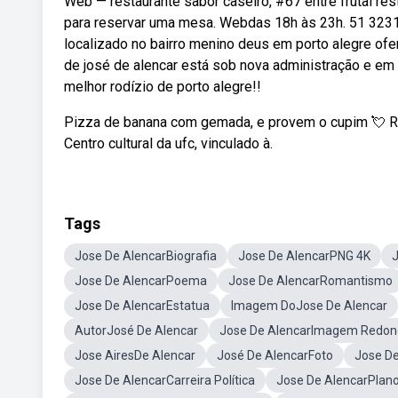
Web — restaurante sabor caseiro, #67 entre frutal rest
para reservar uma mesa. Webdas 18h às 23h. 51 3231 
localizado no bairro menino deus em porto alegre of
de josé de alencar está sob nova administração e em 
melhor rodízio de porto alegre!!
Pizza de banana com gemada, e provem o cupim 💘 R jo
Centro cultural da ufc, vinculado à.
Tags
Jose De AlencarBiografia
Jose De AlencarPNG 4K
Jose De AlencarPoema
Jose De AlencarRomantismo
Jose De AlencarEstatua
Imagem DoJose De Alencar
AutorJosé De Alencar
Jose De AlencarImagem Redo
Jose AiresDe Alencar
José De AlencarFoto
Jose De
Jose De AlencarCarreira Política
Jose De AlencarPlan