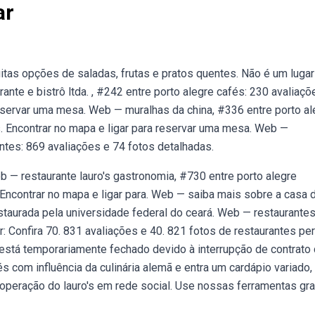
ar
tas opções de saladas, frutas e pratos quentes. Não é um luga
ante e bistrô ltda. , #242 entre porto alegre cafés: 230 avaliaçõ
reservar uma mesa. Web — muralhas da china, #336 entre porto al
. Encontrar no mapa e ligar para reservar uma mesa. Web —
antes: 869 avaliações e 74 fotos detalhadas.
b — restaurante lauro's gastronomia, #730 entre porto alegre
 Encontrar no mapa e ligar para. Web — saiba mais sobre a casa 
estaurada pela universidade federal do ceará. Web — restaurante
r: Confira 70. 831 avaliações e 40. 821 fotos de restaurantes pe
 está temporariamente fechado devido à interrupção de contrato
com influência da culinária alemã e entra um cardápio variado,
peração do lauro's em rede social. Use nossas ferramentas gra