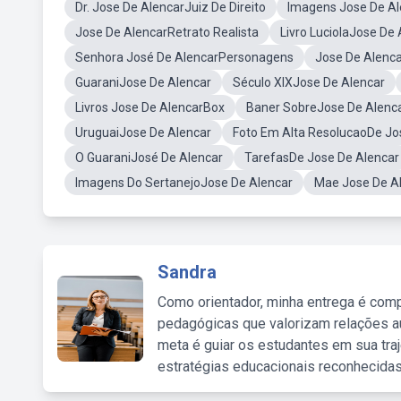
Dr. Jose De AlencarJuiz De Direito
Imagens Jose De Al
Jose De AlencarRetrato Realista
Livro LuciolaJose De 
Senhora José De AlencarPersonagens
Jose De Alenc
GuaraniJose De Alencar
Século XIXJose De Alencar
Livros Jose De AlencarBox
Baner SobreJose De Alenc
UruguaiJose De Alencar
Foto Em Alta ResolucaoDe Jo
O GuaraniJosé De Alencar
TarefasDe Jose De Alencar
Imagens Do SertanejoJose De Alencar
Mae Jose De Al
Sandra
Como orientador, minha entrega é comp
pedagógicas que valorizam relações au
meta é guiar os estudantes em sua traj
estratégias educacionais reconhecidas