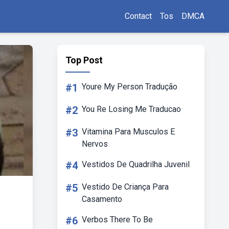
Contact
Tos
DMCA
Top Post
#1
Youre My Person Tradução
#2
You Re Losing Me Traducao
#3
Vitamina Para Musculos E
Nervos
#4
Vestidos De Quadrilha Juvenil
#5
Vestido De Criança Para
Casamento
#6
Verbos There To Be