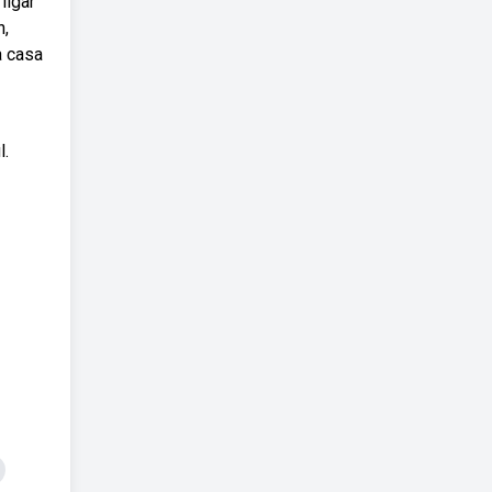
ligar
n,
a casa
l.