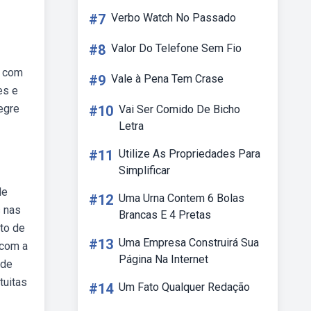
#7
Verbo Watch No Passado
#8
Valor Do Telefone Sem Fio
r com
#9
Vale à Pena Tem Crase
es e
egre
#10
Vai Ser Comido De Bicho
Letra
#11
Utilize As Propriedades Para
Simplificar
de
#12
Uma Urna Contem 6 Bolas
s nas
Brancas E 4 Pretas
rto de
#13
Uma Empresa Construirá Sua
 com a
Página Na Internet
 de
tuitas
#14
Um Fato Qualquer Redação