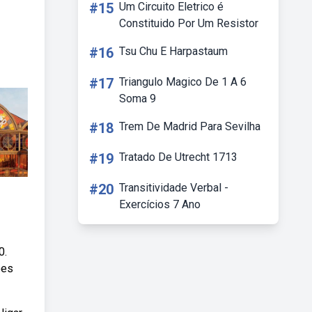
#15
Um Circuito Eletrico é
Constituido Por Um Resistor
#16
Tsu Chu E Harpastaum
#17
Triangulo Magico De 1 A 6
Soma 9
#18
Trem De Madrid Para Sevilha
#19
Tratado De Utrecht 1713
#20
Transitividade Verbal -
Exercícios 7 Ano
 ️
ões