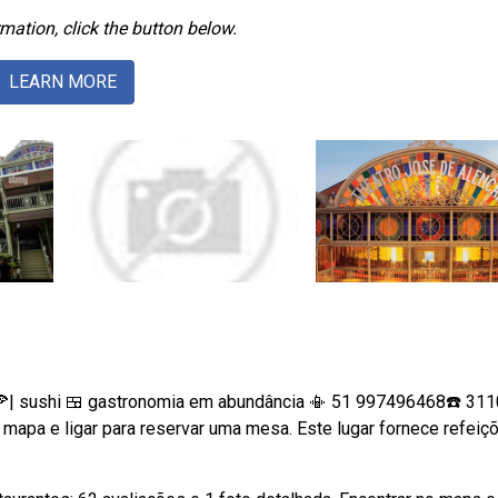
mation, click the button below.
LEARN MORE
a 🍕| sushi 🍱 gastronomia em abundância 📳 51 997496468☎️ 3110.
 mapa e ligar para reservar uma mesa. Este lugar fornece refeiç