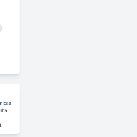
cnicas
inha
.