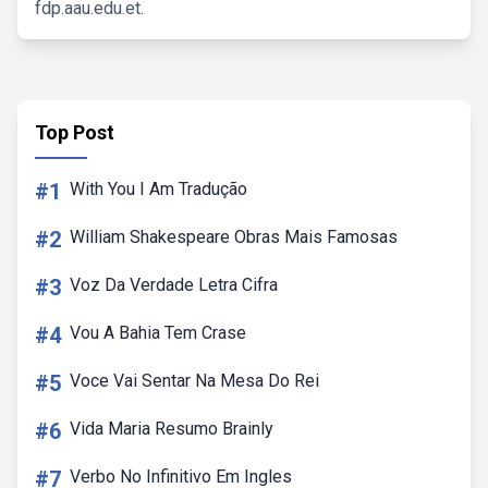
fdp.aau.edu.et.
Top Post
#1
With You I Am Tradução
#2
William Shakespeare Obras Mais Famosas
#3
Voz Da Verdade Letra Cifra
#4
Vou A Bahia Tem Crase
#5
Voce Vai Sentar Na Mesa Do Rei
#6
Vida Maria Resumo Brainly
#7
Verbo No Infinitivo Em Ingles