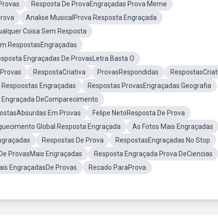
Provas
Resposta De ProvaEngraçadas Prova Meme
rova
Analise MusicalProva Resposta Engraçada
alquer Coisa Sem Resposta
om RespostasEngraçadas
sposta Engraçadas De ProvasLetra Basta O
Provas
RespostaCriativa
ProvasRespondidas
RespostasCriat
l Respoostas Engraçadas
Respostas ProvasEngraçadas Geografia
 Engraçada DeComparecimento
ostasAbsurdas Em Provas
Felipe NetoResposta De Prova
uecimento Global Resposta Engraçada
As Fotos Mais Engraçadas
ngraçadas
Respostas De Prova
RespostasEngraçadas No Stop
De ProvasMais Engraçadas
Resposta Engraçada Prova DeCiencias
ais EngraçadasDe Provas
Recado ParaProva