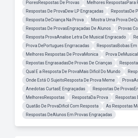
PioresRespostas De Provas
Melhores RespostasPara 
Respostas De ProvaDew LP Engraçadas
RepostasDe P
Resposta DeCriança Na Prova
Mostra Uma Prova DeQu
Respostas De ProvasEngraçadas De Alunos
Provas C
Resposta ProvaAnalise Letra De Musical Engracado
Re
Prova DePortugues Engrracadas
RespostasBobas Em 
Melhores Respostas De ProvaMonica
Prova DeMusica
Repostas EngrasadasDe Provas De Crianças
Resposta
Qual E a Resposta De ProvaMais Dificil Do Mundo
Resp
Onde Está O SujeitoResposta De Prova Meme
ProvaAq
Anedotas CurtasE Engraçadas
Respostas De ProvasE
MelhoresRespostas
RespostaDa Prova
Respostas 
Quatão De ProvaDificil Com Resposta
As Respostas M
Respostas DeAlunos Em Provas Engraçadas