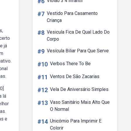
#6
Violão 3 4 Infantil
#7
Vestido Para Casamento
Criança
s,
#8
Vesicula Fica De Qual Lado Do
certo
Corpo
e já
#9
Vesícula Biliar Para Que Serve
em
ativo.
#10
Verbos There To Be
onal
as.
#11
Ventos De São Zacarias
0]
#12
Vela De Aniversário Simples
 lá
#13
Vaso Sanitário Mais Alto Que
elhor
O Normal
as.
as e
#14
Unicórnio Para Imprimir E
Colorir