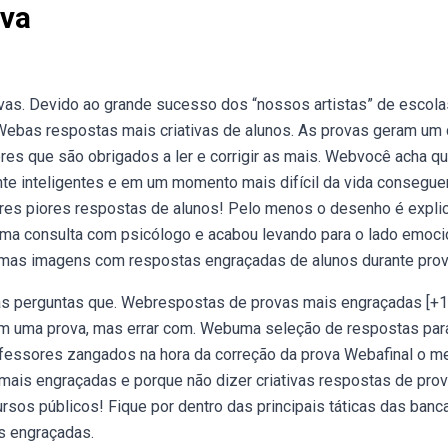
ova
vas. Devido ao grande sucesso dos “nossos artistas” de escola
 Webas respostas mais criativas de alunos. As provas geram um 
res que são obrigados a ler e corrigir as mais. Webvocê acha qu
te inteligentes e em um momento mais difícil da vida consegu
hores piores respostas de alunos! Pelo menos o desenho é explic
ma consulta com psicólogo e acabou levando para o lado emoci
gumas imagens com respostas engraçadas de alunos durante prov
 às perguntas que. Webrespostas de provas mais engraçadas [+1
 em uma prova, mas errar com. Webuma seleção de respostas para
fessores zangados na hora da correção da prova Webafinal o m
as mais engraçadas e porque não dizer criativas respostas de prov
os públicos! Fique por dentro das principais táticas das banc
 engraçadas.