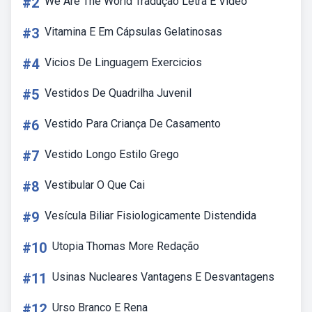
#2
We Are The World Tradução Letra E Video
#3
Vitamina E Em Cápsulas Gelatinosas
#4
Vicios De Linguagem Exercicios
#5
Vestidos De Quadrilha Juvenil
#6
Vestido Para Criança De Casamento
#7
Vestido Longo Estilo Grego
#8
Vestibular O Que Cai
#9
Vesícula Biliar Fisiologicamente Distendida
#10
Utopia Thomas More Redação
#11
Usinas Nucleares Vantagens E Desvantagens
#12
Urso Branco E Rena