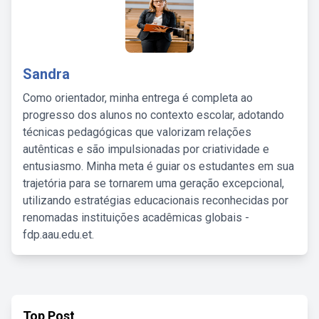
Sandra
Como orientador, minha entrega é completa ao
progresso dos alunos no contexto escolar, adotando
técnicas pedagógicas que valorizam relações
autênticas e são impulsionadas por criatividade e
entusiasmo. Minha meta é guiar os estudantes em sua
trajetória para se tornarem uma geração excepcional,
utilizando estratégias educacionais reconhecidas por
renomadas instituições acadêmicas globais -
fdp.aau.edu.et.
Top Post