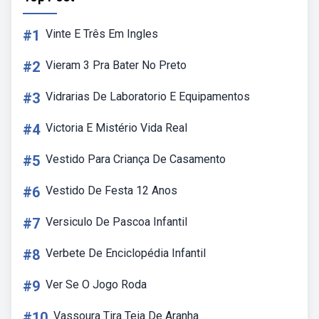
#1
Vinte E Três Em Ingles
#2
Vieram 3 Pra Bater No Preto
#3
Vidrarias De Laboratorio E Equipamentos
#4
Victoria E Mistério Vida Real
#5
Vestido Para Criança De Casamento
#6
Vestido De Festa 12 Anos
#7
Versiculo De Pascoa Infantil
#8
Verbete De Enciclopédia Infantil
#9
Ver Se O Jogo Roda
#10
Vassoura Tira Teia De Aranha