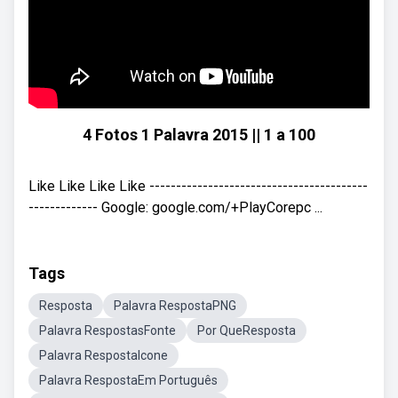
4 Fotos 1 Palavra 2015 || 1 a 100
Like Like Like Like -----------------------------------------
------------- Google: google.com/+PlayCorepc ...
Tags
Resposta
Palavra RespostaPNG
Palavra RespostasFonte
Por QueResposta
Palavra RespostaIcone
Palavra RespostaEm Português