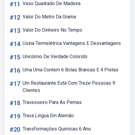
#11
Vaso Quadrado De Madeira
#12
Valor Do Metro Da Grama
#13
Valor Do Dinheiro No Tempo
#14
Usina Termelétrica Vantagens E Desvantagens
#15
Unicórnio De Verdade Colorido
#16
Uma Urna Contem 6 Bolas Brancas E 4 Pretas
#17
Um Restaurante Está Com Treze Pessoas 9
Clientes
#18
Travesseiro Para As Pernas
#19
Trava Lingua Em Alemão
#20
Transformações Quimicas 6 Ano