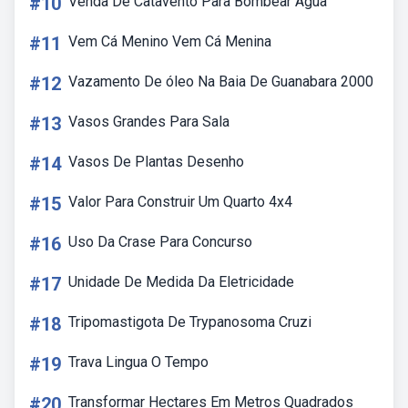
#10
Venda De Catavento Para Bombear Agua
#11
Vem Cá Menino Vem Cá Menina
#12
Vazamento De óleo Na Baia De Guanabara 2000
#13
Vasos Grandes Para Sala
#14
Vasos De Plantas Desenho
#15
Valor Para Construir Um Quarto 4x4
#16
Uso Da Crase Para Concurso
#17
Unidade De Medida Da Eletricidade
#18
Tripomastigota De Trypanosoma Cruzi
#19
Trava Lingua O Tempo
#20
Transformar Hectares Em Metros Quadrados