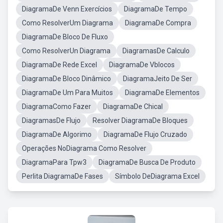
DiagramaDe Venn Exercícios
DiagramaDe Tempo
Como ResolverUm Diagrama
DiagramaDe Compra
DiagramaDe Bloco De Fluxo
Como ResolverUn Diagrama
DiagramasDe Calculo
DiagramaDe Rede Excel
DiagramaDe Vblocos
DiagramaDe Bloco Dinâmico
DiagramaJeito De Ser
DiagramaDe Um Para Muitos
DiagramaDe Elementos
DiagramaComo Fazer
DiagramaDe Chical
DiagramasDe Flujo
Resolver DiagramaDe Bloques
DiagramaDe Algorimo
DiagramaDe Flujo Cruzado
Operações NoDiagrama Como Resolver
DiagramaPara Tpw3
DiagramaDe Busca De Produto
Perlita DiagramaDe Fases
Símbolo DeDiagrama Excel