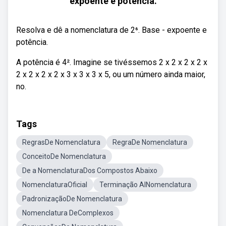
expoente e potência.
Resolva e dê a nomenclatura de 2⁶. Base - expoente e
potência.
A potência é 4². Imagine se tivéssemos 2 x 2 x 2 x 2 x
2 x 2 x 2 x 2 x 3 x 3 x 3 x 5, ou um número ainda maior,
no.
Tags
RegrasDe Nomenclatura
RegraDe Nomenclatura
ConceitoDe Nomenclatura
De a NomenclaturaDos Compostos Abaixo
NomenclaturaOficial
Terminação AlNomenclatura
PadronizaçãoDe Nomenclatura
Nomenclatura DeComplexos