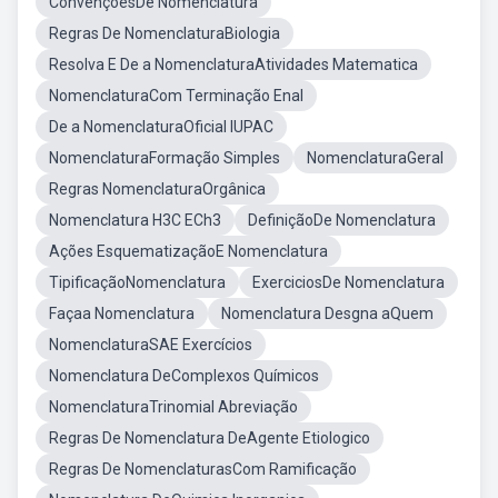
ConvençõesDe Nomenclatura
Regras De NomenclaturaBiologia
Resolva E De a NomenclaturaAtividades Matematica
NomenclaturaCom Terminação Enal
De a NomenclaturaOficial IUPAC
NomenclaturaFormação Simples
NomenclaturaGeral
Regras NomenclaturaOrgânica
Nomenclatura H3C ECh3
DefiniçãoDe Nomenclatura
Ações EsquematizaçãoE Nomenclatura
TipificaçãoNomenclatura
ExerciciosDe Nomenclatura
Façaa Nomenclatura
Nomenclatura Desgna aQuem
NomenclaturaSAE Exercícios
Nomenclatura DeComplexos Químicos
NomenclaturaTrinomial Abreviação
Regras De Nomenclatura DeAgente Etiologico
Regras De NomenclaturasCom Ramificação