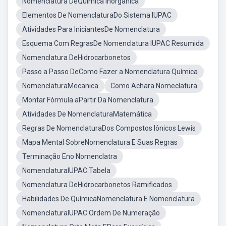
Nomenclatura DeQuimica Inorganica
Elementos De NomenclaturaDo Sistema IUPAC
Atividades Para IniciantesDe Nomenclatura
Esquema Com RegrasDe Nomenclatura IUPAC Resumida
Nomenclatura DeHidrocarbonetos
Passo a Passo DeComo Fazer a Nomenclatura Química
NomenclaturaMecanica
Como Achara Nomeclatura
Montar Fórmula aPartir Da Nomenclatura
Atividades De NomenclaturaMatemática
Regras De NomenclaturaDos Compostos Iônicos Lewis
Mapa Mental SobreNomenclatura E Suas Regras
Terminação Eno Nomenclatra
NomenclaturaIUPAC Tabela
Nomenclatura DeHidrocarbonetos Ramificados
Habilidades De QuímicaNomenclatura E Nomenclatura
NomenclaturaIUPAC Ordem De Numeração