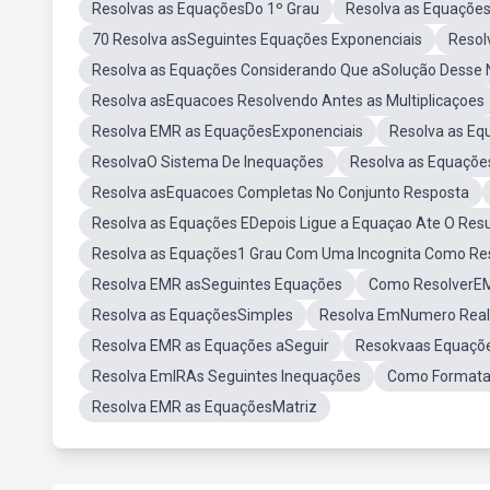
Resolvas as EquaçõesDo 1º Grau
Resolva as Equações
70 Resolva asSeguintes Equações Exponenciais
Resol
Resolva as Equações Considerando Que aSolução Desse 
Resolva asEquacoes Resolvendo Antes as Multiplicaçoes
Resolva EMR as EquaçõesExponenciais
Resolva as Eq
ResolvaO Sistema De Inequações
Resolva as Equaçõ
Resolva asEquacoes Completas No Conjunto Resposta
Resolva as Equações EDepois Ligue a Equaçao Ate O Res
Resolva as Equações1 Grau Com Uma Incognita Como Re
Resolva EMR asSeguintes Equações
Como ResolverE
Resolva as EquaçõesSimples
Resolva EmNumero Real
Resolva EMR as Equações aSeguir
Resokvaas Equaçõ
Resolva EmIRAs Seguintes Inequações
Como Formata
Resolva EMR as EquaçõesMatriz