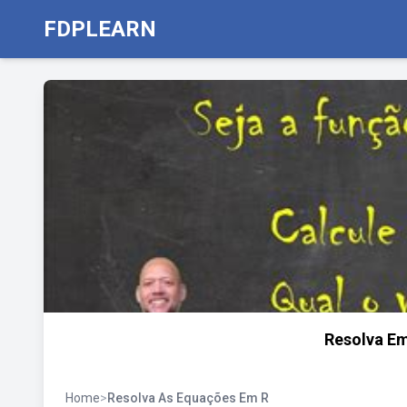
FDPLEARN
Resolva Em
Home
>
Resolva As Equações Em R