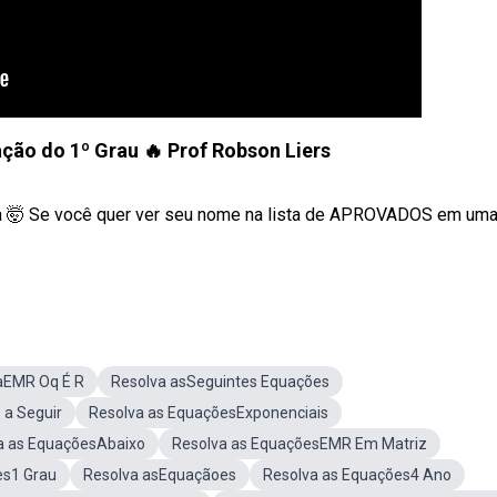
ção do 1º Grau 🔥 Prof Robson Liers
ca 🤯 Se você quer ver seu nome na lista de APROVADOS em um
aEMR Oq É R
Resolva asSeguintes Equações
 a Seguir
Resolva as EquaçõesExponenciais
a as EquaçõesAbaixo
Resolva as EquaçõesEMR Em Matriz
es1 Grau
Resolva asEquaçãoes
Resolva as Equações4 Ano