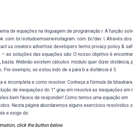
tema de equações na linguagem de programação r. A função solv
k. com. br/estudoemserieinstagram. com. br/dav. l. Através dos
act us creators advertise developers terms privacy policy & saf
b — as soluções das equações são: O nosso objetivo é encontr
, basta. Webnão existem cálculos. módulo quer dizer distância, 
. Por exemplo, se estou indo de a para b a distância é 5.
 e incompleta e como resolver. Conheça a fórmula de bhaskara.
lução de inequações do 1° grau em rresolva as inequações em r
ueles bem fáceis de responder! Como temos uma equação em
vidos. Nesta página abordaremos alguns exercícios resolvidos 
te e exige do.
mation, click the button below.