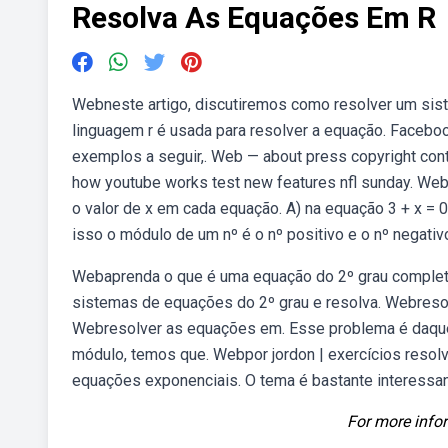
Resolva As Equações Em R
Webneste artigo, discutiremos como resolver um sis
linguagem r é usada para resolver a equação. Faceboo
exemplos a seguir,. Web — about press copyright cont
how youtube works test new features nfl sunday. We
o valor de x em cada equação. A) na equação 3 + x = 0
isso o módulo de um nº é o nº positivo e o nº negativo
Webaprenda o que é uma equação do 2º grau completa
sistemas de equações do 2º grau e resolva. Webreso
Webresolver as equações em. Esse problema é daq
módulo, temos que. Webpor jordon | exercícios resol
equações exponenciais. O tema é bastante interessan
For more infor