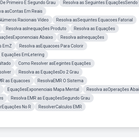
De Primeiro E Segundo Grau
Resolva as Seguintes EquaçõesSendo 
va asContas Em Reais
Números Racionais Vídeo
Resolva asSequintes Equacoes Fatorial
Resolva asInequações Produto
Resolva as Equações
uaçõesExponenciais Abaixo
Resolva asInequações
es EmZ
Resolva asEquacoes Para Colorir
Equações EmLetering
ultado
Como Resolver asEegintes Equações
solver
Resolva as EquaçõesDo 2 Grau
MR as Equacoes
ResolvaEMR O Sistema
EquaçõesExponenciais Mapa Mental
Resolva asOperações Aba
es
Resolva EMR as EquaçõesSegundo Grau
rEquações No R
ResolverCalculos EMR