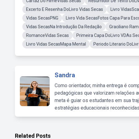
Cartaz Do FilmeVidas Secas
Resumidor De Texto DoLiv
Excerto E Resenha DoLivro Vidas Secas
Livro VidasSc
Vidas SecasPNG
Livro Vida SecasFotos Capa Para Esc
Vidas SecasNa Introdução Da Redação
Graciliano Ram
RomanceVidas Secas
Primeira Capa DoLivro VDAs Se
Livro Vidas SecasMapa Mental
Periodo Literario DoLiv
Sandra
Como orientador, minha entrega é comp
pedagógicas que valorizam relações au
meta é guiar os estudantes em sua traj
estratégias educacionais reconhecidas
Related Posts