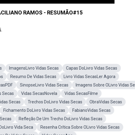
RACILIANO RAMOS - RESUMÃO#15
.
s
ImagensLivro Vidas Secas
Capas DoLivro Vidas Secas
os
Resumo De Vidas Secas
Livro Vidas SecasLer Agora
casPDF
SinopseLivro Vidas Secas
Imagens Sobre OLivro Vidas S
s Secas
Vidas SecasNovela
Vidas SecasFilme
Vidas Secas
Trechos DoLivro Vidas Secas
ObraVidas Secas
Fichamento DoLivro Vidas Secas
FabianoVidas Secas
 Secas
Refleção De Um Trecho DoLivro Vidas Secas
oLivro Vida Seca
Resenha Crítica Sobre OLivro Vidas Secas