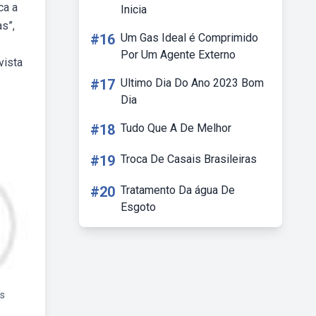
ca a
Inicia
s”,
#16
Um Gas Ideal é Comprimido
Por Um Agente Externo
vista
#17
Ultimo Dia Do Ano 2023 Bom
Dia
#18
Tudo Que A De Melhor
#19
Troca De Casais Brasileiras
#20
Tratamento Da água De
Esgoto
os