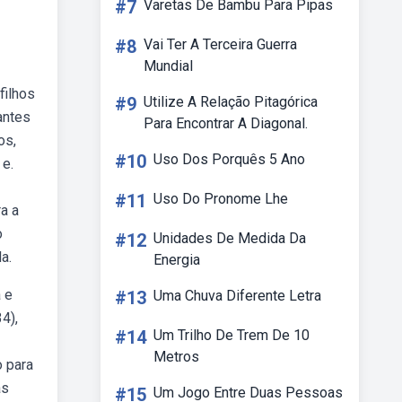
#7
Varetas De Bambu Para Pipas
#8
Vai Ter A Terceira Guerra
Mundial
filhos
#9
Utilize A Relação Pitagórica
antes
Para Encontrar A Diagonal.
os,
#10
Uso Dos Porquês 5 Ano
 e.
#11
Uso Do Pronome Lhe
a a
o
#12
Unidades De Medida Da
a.
Energia
a e
#13
Uma Chuva Diferente Letra
4),
#14
Um Trilho De Trem De 10
Metros
o para
as
#15
Um Jogo Entre Duas Pessoas