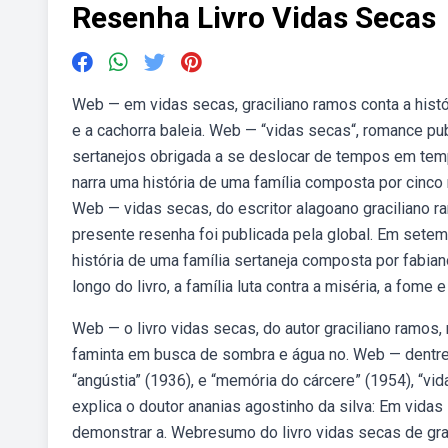
Resenha Livro Vidas Secas
Web — em vidas secas, graciliano ramos conta a históri
e a cachorra baleia. Web — “vidas secas“, romance pub
sertanejos obrigada a se deslocar de tempos em temp
narra uma história de uma família composta por cinco m
Web — vidas secas, do escritor alagoano graciliano r
presente resenha foi publicada pela global. Em setem
história de uma família sertaneja composta por fabiano
longo do livro, a família luta contra a miséria, a fo
Web — o livro vidas secas, do autor graciliano ramos, 
faminta em busca de sombra e água no. Web — dentre 
“angústia” (1936), e “memória do cárcere” (1954), “v
explica o doutor ananias agostinho da silva: Em vidas
demonstrar a. Webresumo do livro vidas secas de gra