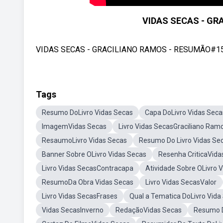
VIDAS SECAS - G
VIDAS SECAS - GRACILIANO RAMOS - RESUMÃO#15
Tags
Resumo DoLivro Vidas Secas
Capa DoLivro Vidas Seca
ImagemVidas Secas
Livro Vidas SecasGraciliano Ram
ResaumoLivro Vidas Secas
Resumo Do Livro Vidas Se
Banner Sobre OLivro Vidas Secas
Resenha CriticaVida
Livro Vidas SecasContracapa
Atividade Sobre OLivro 
ResumoDa Obra Vidas Secas
Livro Vidas SecasValor
Livro Vidas SecasFrases
Qual a Tematica DoLivro Vida
Vidas SecasInverno
RedaçãoVidas Secas
Resumo D