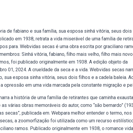
a de fabiano e sua família, sua esposa sinhá vitória, seus dois 
licado em 1938, retrata a vida miserável de uma família de retir
os para. Webvidas secas é uma obra escrita por graciliano ram
embros: Sinhá vitória, fabiano, filho mais velho, filho mais novo
amos, foi publicado originalmente em 1938. A edição objeto da
bro 01, 2024. A crueldade da seca e a vida. Webvidas secas narr
, sua esposa sinha vitória, seus dois filhos e a cadela baleia. A
me e a opressão em uma vida marcada pela constante migração e pel
narra a história de uma família de retirantes que caminha exaust
as várias obras memoráveis do autor, como “são bernardo” (193
idas secas”, publicada em. Webpara melhor entender o termo, nos
 secas, a zoomorfização foi utilizada como um recurso estilístic
ciliano ramos. Publicado originalmente em 1938, o romance vid