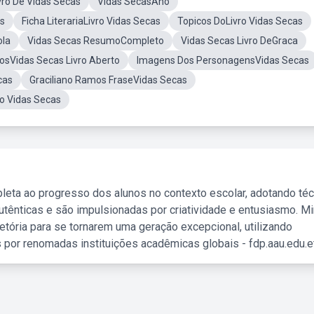
ro De Vidas Secas
Vidas SecasAno
as
Ficha LiterariaLivro Vidas Secas
Topicos DoLivro Vidas Secas
ola
Vidas Secas ResumoCompleto
Vidas Secas Livro DeGraca
osVidas Secas Livro Aberto
Imagens Dos PersonagensVidas Secas
cas
Graciliano Ramos FraseVidas Secas
ro Vidas Secas
leta ao progresso dos alunos no contexto escolar, adotando té
tênticas e são impulsionadas por criatividade e entusiasmo. M
etória para se tornarem uma geração excepcional, utilizando
 por renomadas instituições acadêmicas globais - fdp.aau.edu.et