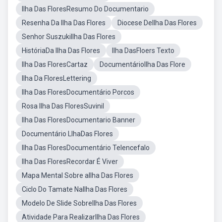
Ilha Das FloresResumo Do Documentario
Resenha Da Ilha Das Flores
Diocese DeIlha Das Flores
Senhor SuszukiIlha Das Flores
HistóriaDa Ilha Das Flores
Ilha DasFloers Texto
Ilha Das FloresCartaz
DocumentárioIlha Das Flore
Ilha Da FloresLettering
Ilha Das FloresDocumentário Porcos
Rosa Ilha Das FloresSuvinil
Ilha Das FloresDocumentario Banner
Documentário LlhaDas Flores
Ilha Das FloresDocumentário Telencefalo
Ilha Das FloresRecordar É Viver
Mapa Mental Sobre aIlha Das Flores
Ciclo Do Tamate NaIlha Das Flores
Modelo De Slide SobreIlha Das Flores
Atividade Para RealizarIlha Das Flores