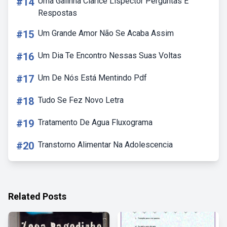
#14
Uma Galinha Clarice Lispector Perguntas E
Respostas
#15
Um Grande Amor Não Se Acaba Assim
#16
Um Dia Te Encontro Nessas Suas Voltas
#17
Um De Nós Está Mentindo Pdf
#18
Tudo Se Fez Novo Letra
#19
Tratamento De Agua Fluxograma
#20
Transtorno Alimentar Na Adolescencia
Related Posts