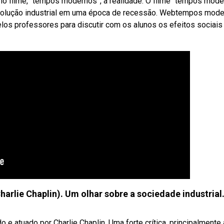
no filme, “tempos modernos”, a realidade. O filme “tempos mode
revolução industrial em uma época de recessão. Webtempos mode
elos professores para discutir com os alunos os efeitos sociais
ie Chaplin). Um olhar sobre a sociedade industrial
e atuado por Charlie Chaplin. Uma forte crítica, principalmente à 