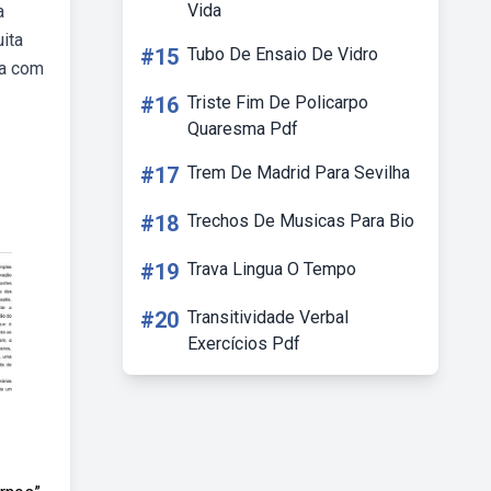
Vida
a
uita
#15
Tubo De Ensaio De Vidro
na com
#16
Triste Fim De Policarpo
Quaresma Pdf
#17
Trem De Madrid Para Sevilha
#18
Trechos De Musicas Para Bio
#19
Trava Lingua O Tempo
#20
Transitividade Verbal
Exercícios Pdf