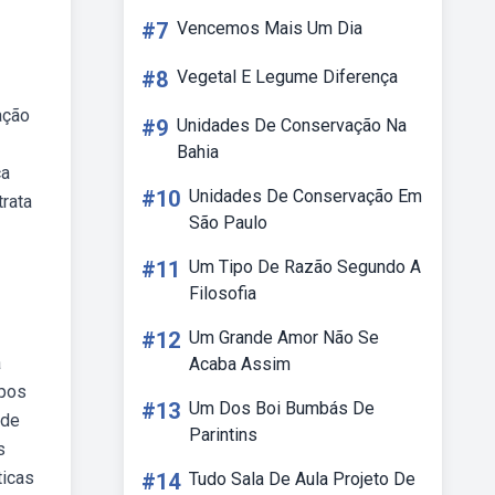
#7
Vencemos Mais Um Dia
#8
Vegetal E Legume Diferença
ação
#9
Unidades De Conservação Na
Bahia
ca
#10
Unidades De Conservação Em
trata
São Paulo
#11
Um Tipo De Razão Segundo A
Filosofia
#12
Um Grande Amor Não Se
a
Acaba Assim
mpos
#13
Um Dos Boi Bumbás De
ade
Parintins
s
ticas
#14
Tudo Sala De Aula Projeto De