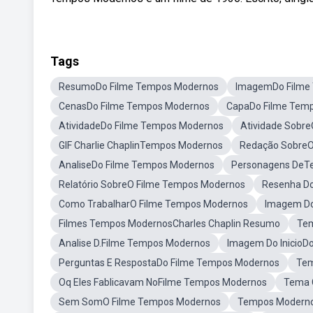
Tags
ResumoDo Filme Tempos Modernos
ImagemDo Filme
CenasDo Filme Tempos Modernos
CapaDo Filme Tem
AtividadeDo Filme Tempos Modernos
Atividade Sobr
GIF Charlie ChaplinTempos Modernos
Redação SobreO
AnaliseDo Filme Tempos Modernos
Personagens DeT
Relatório SobreO Filme Tempos Modernos
Resenha D
Como TrabalharO Filme Tempos Modernos
Imagem Do
Filmes Tempos ModernosCharles Chaplin Resumo
Tem
Analise D.Filme Tempos Modernos
Imagem Do InicioD
Perguntas E RespostaDo Filme Tempos Modernos
Tem
Oq Eles Fablicavam NoFilme Tempos Modernos
Tema 
Sem SomO Filme Tempos Modernos
Tempos Moderno