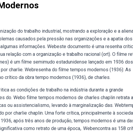
 Modernos
zação do trabalho industrial, mostrando a exploração e a alien
oblemas causados pela pressão nas organizações e a apatia dos
 e algumas informações. Webeste documento é uma resenha críti
 relação com a organização e trabalho racional (ort). O filme re
times) é um filme semimudo estadunidense lançado em 1936 dos
o por charlie. Webresenha do filme tempos modernos (1936): As
o crítico da obra tempo modernos (1936), de charles.
tica as condições de trabalho na indústria durante a grande
des do. Webo filme tempos modernos de charles chaplin retrata 
licas ou assistencialismo, levando à marginalização das. Webte
o por charlie chaplin. Uma forte crítica, principalmente à socied
m 1936, após três anos de produção, tempos modernos é uma da
ignificativa como retrato de uma época,. Webencontra as 158 crí