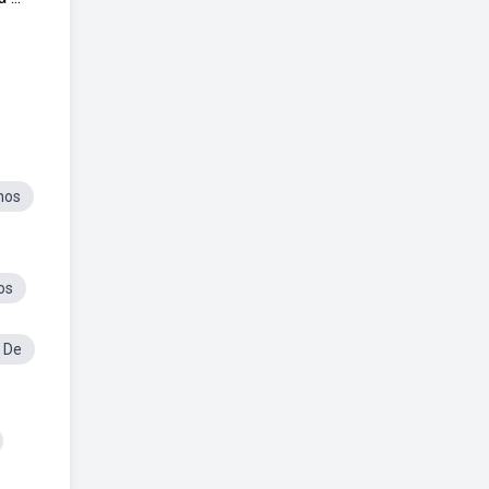
nos
os
 De