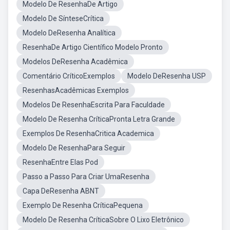
Modelo De ResenhaDe Artigo
Modelo De SínteseCrítica
Modelo DeResenha Analítica
ResenhaDe Artigo Científico Modelo Pronto
Modelos DeResenha Acadêmica
Comentário CríticoExemplos
Modelo DeResenha USP
ResenhasAcadêmicas Exemplos
Modelos De ResenhaEscrita Para Faculdade
Modelo De Resenha CríticaPronta Letra Grande
Exemplos De ResenhaCritica Academica
Modelo De ResenhaPara Seguir
ResenhaEntre Elas Pod
Passo a Passo Para Criar UmaResenha
Capa DeResenha ABNT
Exemplo De Resenha CríticaPequena
Modelo De Resenha CríticaSobre O Lixo Eletrônico