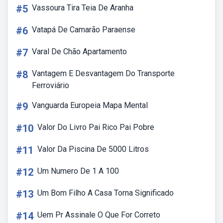
#5
Vassoura Tira Teia De Aranha
#6
Vatapá De Camarão Paraense
#7
Varal De Chão Apartamento
#8
Vantagem E Desvantagem Do Transporte
Ferroviário
#9
Vanguarda Europeia Mapa Mental
#10
Valor Do Livro Pai Rico Pai Pobre
#11
Valor Da Piscina De 5000 Litros
#12
Um Numero De 1 A 100
#13
Um Bom Filho A Casa Torna Significado
#14
Uem Pr Assinale O Que For Correto